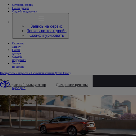
Оставить заявку
Найти дилера
Служба поддержки
Запись на сервис
Запись на тест-драйв
Сконфигурировать
Оставить
заявку
Найти
дилера
Служба
поддержки
Запись
на сервис
Пропустить и перейти к Основной контент
(Press Enter)
Языки
Кредитный калькулятор
Дилерские центры
Қазақша