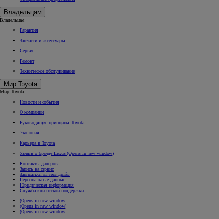
Владельцам
Владельцам
Гарантия
Запчасти и аксессуары
Сервис
Ремонт
Техническое обслуживание
Мир Toyota
Мир Toyota
Новости и события
О компании
Руководящие принципы Toyota
Экология
Карьера в Toyota
Узнать о бренде Lexus
(Opens in new window)
Контакты дилеров
Запись на сервис
Записаться на тест-драйв
Персональные данные
Юридическая информация
Служба клиентской поддержки
(Opens in new window)
(Opens in new window)
(Opens in new window)