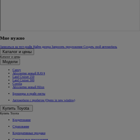
Мне нужно
Записаться на тест-драйв
Найти дилера
Запросить предложение
Создать свой автомобиль
Каталог и цены
Каталог и цены
Модели
Camry
Абсолютно новый RAV4
Land Cruiser 250
Land Cruiser 300
Corolla
Абсолютно новый Hilux
Брошюры и прайс-листы
Автомобили с пробегом
(Opens in new window)
Купить Toyota
Купить Toyota
Кредитование
Страхование
Корпоративные продажи
Специальные предложения