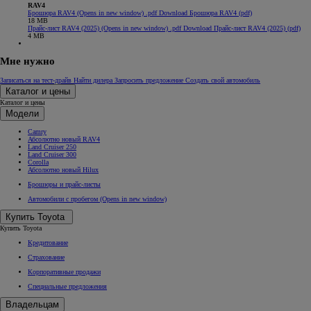
RAV4
Брошюра RAV4
(Opens in new window)
.pdf
Download Брошюра RAV4 (pdf)
18 MB
Прайс-лист RAV4 (2025)
(Opens in new window)
.pdf
Download Прайс-лист RAV4 (2025) (pdf)
4 MB
Мне нужно
Записаться на тест-драйв
Найти дилера
Запросить предложение
Создать свой автомобиль
Каталог и цены
Каталог и цены
Модели
Camry
Абсолютно новый RAV4
Land Cruiser 250
Land Cruiser 300
Corolla
Абсолютно новый Hilux
Брошюры и прайс-листы
Автомобили с пробегом
(Opens in new window)
Купить Toyota
Купить Toyota
Кредитование
Страхование
Корпоративные продажи
Специальные предложения
Владельцам