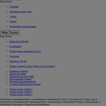
Владельцам
Гарантия
Запчасти и аксессуары
Сервис
Ремонт
Техническое обслуживание
Мир Toyota
Мир Toyota
Новости и события
О компании
Руководящие принципы Toyota
Экология
Карьера в Toyota
Узнать о бренде Lexus
(Opens in new window)
Контакты дилеров
Запись на сервис
Записаться на тест-драйв
Персональные данные
Юридическая информация
Служба клиентской поддержки
(Opens in new window)
(Opens in new window)
(Opens in new window)
Технические характеристики и комплектация автомобилей Toyota, указанные на Сайте, могут
отличаться от технических характеристик и комплектации автомобилей Toyota, поставляемых в
Республику Казахстан и Кыргызскую Республику.