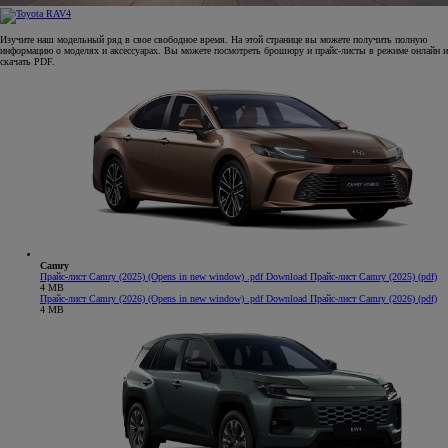
Изучите наш модельный ряд в свое свободное время. На этой странице вы можете получить полную
информацию о моделях и аксессуарах. Вы можете посмотреть брошюру и прайс-листы в режиме онлайн и
скачать PDF.
Camry
Прайс-лист Camry (2025)
(Opens in new window)
.pdf
Download Прайс-лист Camry (2025) (pdf)
4 MB
Прайс-лист Camry (2026)
(Opens in new window)
.pdf
Download Прайс-лист Camry (2026) (pdf)
4 MB