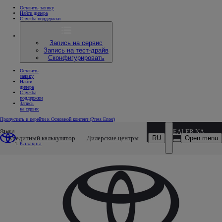
Оставить заявку
Найти дилера
Служба поддержки
Запись на сервис
Запись на тест-драйв
Сконфигурировать
Оставить
заявку
Найти
дилера
Служба
поддержки
Запись
на сервис
Пропустить и перейти к Основной контент
(Press Enter)
Языки
DEALER NAME
RU
Open menu
Кредитный калькулятор
Дилерские центры
Қазақша