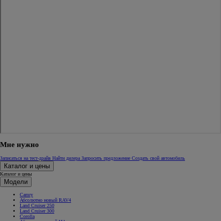
Мне нужно
Записаться на тест-драйв
Найти дилера
Запросить предложение
Создать свой автомобиль
Каталог и цены
Каталог и цены
Модели
Camry
Абсолютно новый RAV4
Land Cruiser 250
Land Cruiser 300
Corolla