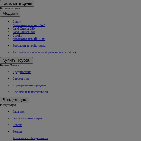
Каталог и цены
Каталог и цены
Модели
Camry
Абсолютно новый RAV4
Land Cruiser 250
Land Cruiser 300
Corolla
Абсолютно новый Hilux
Брошюры и прайс-листы
Автомобили с пробегом
(Opens in new window)
Купить Toyota
Купить Toyota
Кредитование
Страхование
Корпоративные продажи
Специальные предложения
Владельцам
Владельцам
Гарантия
Запчасти и аксессуары
Сервис
Ремонт
Техническое обслуживание