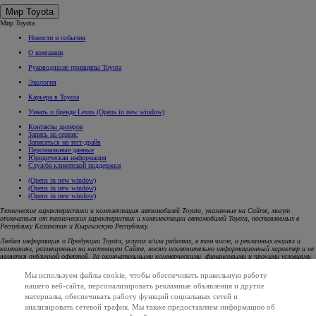
Мир Toyota
Мир Toyota
Новости и события
О компании
Руководящие принципы Toyota
Экология
Карьера в Toyota
Узнать о бренде Lexus
(Opens in new window)
Контакты дилеров
Запись на сервис
Записаться на тест-драйв
Персональные данные
Юридическая информация
Служба клиентской поддержки
(Opens in new window)
(Opens in new window)
(Opens in new window)
Технические характеристики и комплектация автомобилей Toyota, указанные на Сайте, могут
отличаться от технических характеристик и комплектации автомобилей Toyota, поставляемых в
Республику Казахстан и Кыргызскую Республику.
Любая информация о Продукции Toyota, услугах и/или работах, в том числе, о рекламных акциях и
кампаниях, размещенных на настоящем Cайте, носят исключительно информационный характер и не
является публичной офертой. За окончательными коммерческими, финансовыми и прочими условиями
приобретения товаров, оказания услуг, выполнения работ необходимо обращаться к официальным
уполномоченным дилерам Toyota в Республике Казахстан и Кыргызской Республике.
Мы используем файлы cookie, чтобы обеспечивать правильную работу
нашего веб-сайта, персонализировать рекламные объявления и другие
Сведения о ценах на Продукцию Toyota, содержащиеся на Сайте, носят исключительно
информационный характер. Указанные цены являются максимальными ценами перепродажи и могут
материалы, обеспечивать работу функций социальных сетей и
отличаться от действительных цен Уполномоченных дилеров Toyota. Приобретение любой Продукции
анализировать сетевой трафик. Мы также предоставляем информацию об
Toyota осуществляется в соответствии с условиями индивидуального договора купли-продажи.