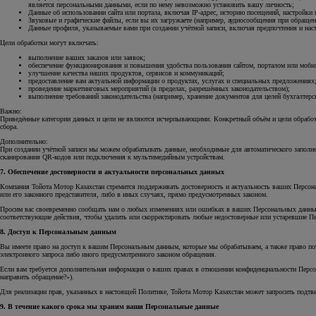
является персональными данными, если по нему невозможно установить вашу личность;
Данные об использовании сайта или портала, включая IP-адрес, историю посещений, настройки 
Звуковые и графические файлы, если вы их загружаете (например, аудиосообщения при обращен
Данные профиля, указываемые вами при создании учётной записи, включая предпочтения и нас
Цели обработки могут включать:
выполнение ваших заказов или заявок;
обеспечение функционирования и повышения удобства пользования сайтом, порталом или моб
улучшение качества наших продуктов, сервисов и коммуникаций;
предоставление вам актуальной информации о продуктах, услугах и специальных предложениях
проведение маркетинговых мероприятий (в пределах, разрешённых законодательством);
выполнение требований законодательства (например, хранение документов для целей бухгалтерск
Важно:
Приведённые категории данных и цели не являются исчерпывающими. Конкретный объём и цели обработ
сбора.
Дополнительно:
При создании учётной записи мы можем обрабатывать данные, необходимые для автоматического заполн
сканирования QR-кодов или подключения к мультимедийным устройствам.
7. Обеспечение достоверности и актуальности персональных данных
Компания Тойота Мотор Казахстан стремится поддерживать достоверность и актуальность ваших Персона
или его законного представителя, либо в иных случаях, прямо предусмотренных законом.
Просим вас своевременно сообщать нам о любых изменениях или ошибках в ваших Персональных данных.
соответствующие действия, чтобы удалить или скорректировать любые недостоверные или устаревшие П
8. Доступ к Персональным данным
Вы имеете право на доступ к вашим Персональным данным, которые мы обрабатываем, а также право по
электронного запроса либо иного предусмотренного законом обращения.
Если вам требуется дополнительная информация о ваших правах в отношении конфиденциальности Персо
направить обращение?»).
Для реализации прав, указанных в настоящей Политике, Тойота Мотор Казахстан может запросить подтве
9. В течение какого срока мы храним ваши Персональные данные