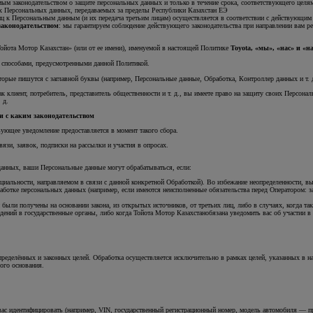
ым законодательством о защите персональных данных и только в течение срока, соответствующего целям
 Персональных данных, передаваемых за пределы Республики Казахстан ЕЭ
лиц к Персональным данным (и их передача третьим лицам) осуществляется в соответствии с действующим
законодательством
: мы гарантируем соблюдение действующего законодательства при направлении вам р
ота Мотор Казахстан» (или от ее имени), именуемой в настоящей Политике
Toyota, «мы», «нас» и «н
способами, предусмотренными данной Политикой.
орые пишутся с заглавной буквы (например, Персональные данные, Обработка, Контроллер данных и т. д
ак клиент, потребитель, представитель общественности и т. д., вы имеете право на защиту своих Персон
 д.
и с каким законодательством
ующее уведомление предоставляется в момент такого сбора.
язи, заявок, подписки на рассылки и участия в опросах.
данных, ваши Персональные данные могут обрабатываться, если:
иальности, направляемом в связи с данной конкретной Обработкой). Во избежание неопределенности, вы 
бработке персональных данных (например, если имеются неисполненные обязательства перед Оператором: 
 были получены на основании закона, из открытых источников, от третьих лиц, либо в случаях, когда та
дений в государственные органы, либо когда Тойота Мотор Казахстанобязана уведомить вас об участии в 
ределённых и законных целей. Обработка осуществляется исключительно в рамках целей, указанных в 
ого основания.
ас идентифицировать (например, VIN, государственный регистрационный номер, модель автомобиля — пр