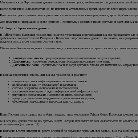
Мы храним ваши Персональные данные только в течение срока, необходимого для достижения целей их об
После достижения цели обработки или по истечении установленных сроков хранения ваши Персональные д
Конкретные сроки хранения могут различаться в зависимости от категории данных, цели обработки и п
Для получения информации о сроке хранения Персональных данных в наших системах и базах данных св
10. Защита Персональных данных
В Тойота Мотор Казахстан применяется комплекс технических и организационных мер безопасности для 
требованиям законодательства Республики Казахстан о персональных данных и их защите, на корпорати
предполагаемых угроз и режима доступа к ним.
Обеспечение безопасности данных означает защиту конфиденциальности, целостности и доступности ваш
Конфиденциальность
: предотвращение несанкционированного доступа к данным;
Целостность
: исключение возможности несанкционированного изменения.
Доступность
: ваши Персональные данные будут доступны только уполномоченным сотрудникам 
В рамках обеспечения защиты данных мы применяем, в том числе:
контроль доступа к информационным системам и данным;
шифрование и защиту передаваемой информации;
системы резервного копирования и восстановления;
постоянный мониторинг и аудит информационной инфраструктуры;
регулярное обслуживание и обновление систем безопасности;
процедуры управления инцидентами и реагирования на угрозы;
обеспечение непрерывности процессов защиты данных.
Ваши Персональные данные могут быть переданы уполномоченным Тойота Мотор Казахстан третьим лица
Мы передаём данные только тем третьим лицам, которые принимают на себя обязательства по соблюдени
использования (см. раздел 12).
В компании ведется внутренний реестр операций по обработке персональных данных, включающий сведени
В случае инцидента, повлекшего несанкционированный доступ к персональным данным, Тойота Мотор Ка