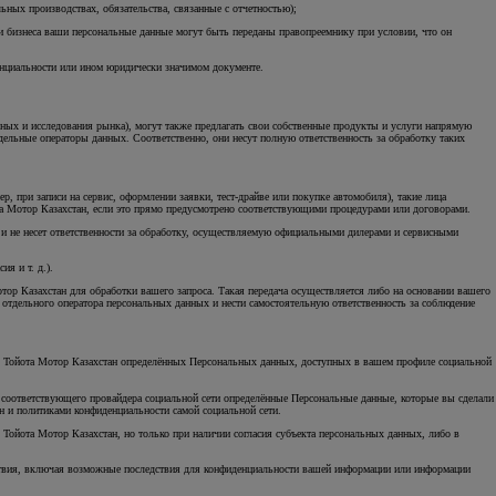
ных производствах, обязательства, связанные с отчетностью);
чи бизнеса ваши персональные данные могут быть переданы правопреемнику при условии, что он
енциальности или ином юридически значимом документе.
ных и исследования рынка), могут также предлагать свои собственные продукты и услуги напрямую
дельные операторы данных. Соответственно, они несут полную ответственность за обработку таких
, при записи на сервис, оформлении заявки, тест-драйве или покупке автомобиля), такие лица
та Мотор Казахстан, если это прямо предусмотрено соответствующими процедурами или договорами.
и не несет ответственности за обработку, осуществляемую официальными дилерами и сервисными
я и т. д.).
тор Казахстан для обработки вашего запроса. Такая передача осуществляется либо на основании вашего
 отдельного оператора персональных данных и нести самостоятельную ответственность за соблюдение
чу Тойота Мотор Казахстан определённых Персональных данных, доступных в вашем профиле социальной
от соответствующего провайдера социальной сети определённые Персональные данные, которые вы сделали
ан и политиками конфиденциальности самой социальной сети.
 Тойота Мотор Казахстан, но только при наличии согласия субъекта персональных данных, либо в
йствия, включая возможные последствия для конфиденциальности вашей информации или информации