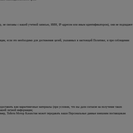
р, не связаны с вашей учетной записью, ИИН, IP-адресом или иным идентификатором), они не подпадают
цам, если это необходимо для достижения целей, указанных в настоящей Политике, и при соблюдении
оставить вам маркетинговые материалы (при условии, что вы дали согласие на получение таких
 вашей личной информации;
апример, Тойота Мотор Казахстан может передавать ваши Персональные данные внешним поставщикам