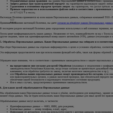
Ограниченные сроки хранения
: мы храним Персональные данные в соответствии с применим
Защита данных при трансграничной передаче
: мы гарантируем надлежащую защиту любых
Гарантиями в отношении передачи третьим лицам
: мы гарантируем, что доступ третьих 
Прямым маркетингом и использованием файлов cookie в соответствии с применимым 
от 671 625 ₸ в месяц
Настоящая Политика применяется ко всем вашим Персональным данным, собираемым компанией ТОО «Той
RAV4
Принимая положения настоящей Политики, вы даете
согласие на обработку ваших Персональных данных
В последнем разделе настоящей Политики даны определения используемых в ней основных терминов, кот
Toyota ценит конфиденциальность ваших данных. Независимо от того, взаимодействуете ли вы с Toyota к
другие сведения, такие как идентификационный номер вашего автомобиля (VIN), данные (гео)локации и т.
5. Обработка Персональных данных. Какие Персональные данные мы собираем и в соответстви
При сборе Персональных данных вы отдельно информируетесь о целях и условиях обработки, соответств
Эта информация предоставляется вам при использовании функций веб-сайта, таких как формы обратной св
Обращаем ваше внимание, что в соответствии с применимым законодательством о защите персональных 
вы предоставили свое согласие для целей Обработки
(указанных в уведомлении о конфиденц
законодательством Республики Казахстан, когда отзыв согласия не препятствует дальнейшей о
кампаниям; если обработка требуется по закону, включая налоговое законодательство и пр.);
или
Обработка ваших персональных данных может производиться без согласия,
если они
или правоохранительных органов, в рамках налоговой проверки, при обязательной передаче све
обеспечение вашей безопасности и надлежащего технического состояния продукции).
Или в иных случаях, предусмотренных применимым законодательством.
6. Для каких целей обрабатываются Персональные данные
Мы обрабатываем ваши Персональные данные только в объёме, необходимом для конкретных, заранее оп
момент сбора данных. Мы не будем использовать ваши Персональные данные для иных целей без правов
Обрабатываемые данные могут включать, в частности:
Идентификационные данные — ФИО, ИИН, дата рождения;
Контактные данные — номер телефона, e-mail, адрес;
Информация об автомобиле, если она используется вместе с другими данными, позволяющими в