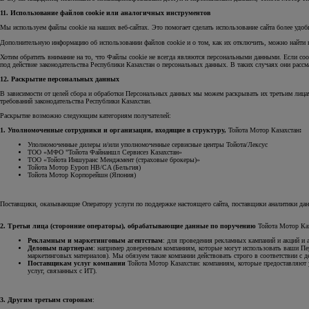
11. Использование файлов cookiе или аналогичных инструментов
Мы используем файлы cookie на наших веб-сайтах. Это помогает сделать использование сайта более уд
Дополнительную информацию об использовании файлов cookie и о том, как их отключить, можно найти 
Хотим обратить внимание на то, что Файлы cookie не всегда являются персональными данными. Если coo
под действие законодательства Республики Казахстан о персональных данных. В таких случаях они рассм
12. Раскрытие персональных данных
В зависимости от целей сбора и обработки Персональных данных мы можем раскрывать их третьим лица
требований законодательства Республики Казахстан.
Раскрытие возможно следующим категориям получателей:
1. Уполномоченные сотрудники и организации, входящие в структуру,
Тойота Мотор Казахстан
:
Уполномоченные дилеры и/или уполномоченные сервисные центры Тойота/Лексус
ТОО «МФО "Тойота Файнаншл Сервисез Казахстан»
ТОО «Тойота Иншуранс Менджмент (страховые брокеры)»
Тойота Мотор Еуроп HB/CA (Бельгия)
Тойота Мотор Корпорейшн (Япония)
Поставщики, оказывающие Оператору услуги по поддержке настоящего сайта, поставщики аналитики дан
2. Третьи лица (сторонние операторы), обрабатывающие данные по поручению
Тойота Мотор Ка
Рекламным и маркетинговым агентствам
: для проведения рекламных кампаний и акций и 
Деловым партнерам
: например доверенным компаниям, которые могут использовать ваши Пер
маркетинговых материалов). Мы обязуем такие компании действовать строго в соответствии с
Поставщикам услуг компании
Тойота Мотор Казахстан: компаниям, которые предоставляют 
услуг, связанных с ИТ).
3. Другим третьим сторонам
: