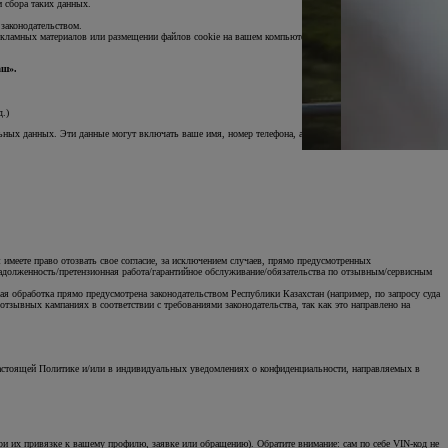
 сбора таких данных.
 законодательством.
екламных материалов или размещении файлов cookie на вашем компьютере.
аш».
.)
альных данных. Эти данные могут включать ваше имя, номер телефона, адрес электронной почты, а также
имеете право отозвать свое согласие, за исключением случаев, прямо предусмотренных
задолженность/претензионная работа/гарантийное обслуживание/обязательства по отзывным/сервисным
кая обработка прямо предусмотрена законодательством Республики Казахстан (например, по запросу суда
отзывных кампаниях в соответствии с требованиями законодательства, так как это направлено на
KINTO
Кредитный калькулят
настоящей Политике и/или в индивидуальных уведомлениях о конфиденциальности, направляемых в
и их привязке к вашему профилю, заявке или обращению). Обратите внимание: сам по себе VIN-код не