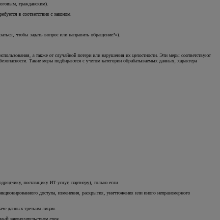
логовым, гражданским).
Онлайн-оценка автомобиля
ебуется в соответствии с законом.
аться, чтобы задать вопрос или направить обращение?»).
спользования, а также от случайной потери или нарушения их целостности. Эти меры соответствуют
безопасности. Такие меры подбираются с учетом категории обрабатываемых данных, характера
дрядчику, поставщику ИТ-услуг, партнёру), только если
нкционированного доступа, изменения, раскрытия, уничтожения или иного неправомерного
даче данных третьим лицам.
нный законодательством срок.