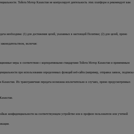
нциальности. Тойота Мотор Казахстан не контролирует деятельность этих платформ и рекомендует вам
ача необходима: (1) для достижения целей, указанных в настоящей Политике; (2) для целей, прямо
 законодательством, включая:
зационные меры в соответствии с корпоративными стандартами Тойота Мотор Казахстан и применимым
енциальности при использовании определенных функций веб-сайта (например, отправка заявок, подписка
и Казахстан. Их трансграничная передача возможна исключительно в случаях, прямо предусмотренных
Казахстан.
тройках конфиденциальности на соответствующем устройстве или в профиле пользователя или учетной
икации.