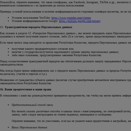
Пожалуйста, обратите внимание, что такие платформы, как Facebook, Instagram, TikTok и др., являютс
внимательно ознакомиться с их правилами до начала использования.
Примеры условий использования и политик конфиденциальности сторонних платформ (включая, но не о
Условия пользования YouTube:
https://www.youtube.com/t/terms
Условия конфиденциальности Google:
https://policies.google.com/privacy
15.
Трансграничная передача Персональных данных
Как указано в разделе 12 «Раскрытие Персональных данных», мы можем передавать ваши Персональные да
указанных в момент получения вашего согласия; либо (3) в случаях, прямо предусмотренных законодате
Если такие третьи лица находятся за пределами Республики Казахстан, передача Персональных данных кв
получение вашего предварительного согласия или;
наличие у государства-получателя надлежащего уровня защиты персональных данных;
либо иные основания, предусмотренные законами Республики Казахстан.
Перед осуществлением трансграничной передачи мы обеспечиваем должную защиту передаваемых Персона
законодательством.
Мы всегда будем прямо информировать вас о передаче ваших Персональных данных за пределы Республик
на рассылку, участие в опросах и т.д.).
Независимо от гражданства субъекта данных (включая случаи приобретения автомобиля иностранным гра
законодательством Республики Казахстан.
16. Ваши предпочтения и ваши права
В отношениях с вами мы руководствуемся принципом прозрачности, так чтобы вы могли принять инфор
Предпочтительный способ связи
Вы можете указать различные способы и каналы связи с вами (например, по электронной почте,
записи, либо следуя инструкциям по отмене подписки, имеющимся в сообщении.
Обратите внимание, что по умолчанию, если вы не укажете ваши предпочтения в настройках, 
Ваши Персональные данные