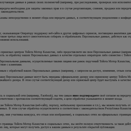
олучающие данные в рамках своих полномочий (например, при расследовании, проверках или исполнитель
передача необходима для защиты законных прав и в случае реорганизации, слияния, продажи или переда
 законодательством.
казаны непосредственно в момент сбора или передачи данных, в соответствующем уведомлении о конфид
г, оказывающие Оператору поддержку веб-сайта и других цифровых сервисов, поставщики аналитики дан
такие третьи лица могут самостоятельно собирать и обрабатывать Персональные данные, действуя как от
ловиями использования.
сервисных центров Тойота Мотор Казахстан, либо предоставляете им свои Персональные данные (например
ость за обработку ваших Персональных данных в качестве отдельных операторов либо совместно с Тойо
 Персональными данными, осуществляемые такими лицами вне рамок поручений Тойота Мотор Казахстан, 
твие с клиентами.
ым с обработкой ваших Персональных данных (например, с запросом на доступ, изменение, отзыв согласи
, ваши Персональные данные могут быть переданы официальному дилеру или сервисному центру Тойота Мо
ижайшего дилера. В этом случае соответствующий дилер или сервисный центр будет выступать в качестве
ись в социальной сети (например, Facebook), вы тем самым
явно подтверждаете
своё согласие на переда
оответствии с протоколом соответствующей соцсети, а цели обработки указываются в момент входа.
висам Тойота Мотор Казахстан (веб-сайту, порталу, мобильному приложению и т.п.), мы можем получить 
анных. В этом случае обработка осуществляется в соответствии с законодательством Республики Казахст
р, имя участника конкурса, его отзыв или изображение), в социальных сетях на официальных страницах
 страницы Тойота Мотор Казахстан в социальных сетях, вы несёте полную ответственность за такие де
тьих лиц, которые могут получить доступ к вашим данным в результате открытой публикации.