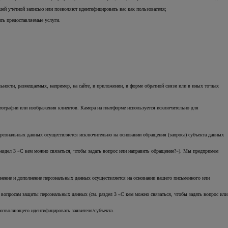
ашей учётной записью или позволяют идентифицировать вас как пользователя;
ть предоставляемые услуги.
ости, размещаемых, например, на сайте, в приложении, в форме обратной связи или в иных точках
тографии или изображения клиентов. Камера на платформе используется исключительно для
ерсональных данных осуществляется исключительно на основании обращения (запроса) субъекта данных
здел 3 «С кем можно связаться, чтобы задать вопрос или направить обращение?»). Мы предпримем
нение и дополнение персональных данных осуществляется на основании вашего письменного или
вопросам защиты персональных данных (см. раздел 3 «С кем можно связаться, чтобы задать вопрос или
 позволяющего идентифицировать заявителя/субъекта.
Авто с пробегом
ВАШ НАДЁЖНЫЙ ВЫБОР