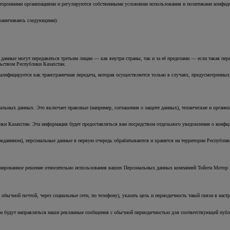
я сторонними организациями и регулируются собственными условиями использования и политиками конфиде
граничиваясь следующими):
нные могут передаваться третьим лицам — как внутри страны, так и за её пределами — если такая перед
льством Республики Казахстан.
алифицируется как трансграничная передача, которая осуществляется только в случаях, предусмотренных
льных данных. Это включает правовые (например, соглашения о защите данных), технические и органи
и Казахстан. Эта информация будет предоставляться вам посредством отдельного уведомления о конфид
жданином), персональные данные в первую очередь обрабатываются и хранятся на территории Республик
мированное решение относительно использования ваших Персональных данных компанией Тойота Мотор 
 обычной почтой, через социальные сети, по телефону), указать цель и периодичность такой связи в нас
вам будут направляться наши рекламные сообщения с обычной периодичностью для соответствующей публ