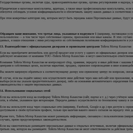
Государственные органы, включая суды, правоохранительные органы, органы регулирования и надзора, п
Юридические и налоговые консультанты, аудиторы, а также иные профессиональные консультанты, если 
обязуется соблюдать условия конфиденциальности и обеспечивать защиту ваших данных в соответствии с
При этом конкретные категории лиц, которым могут быть переданы ваши Персональные данные, будут у
Обращаем ваше внимание, что третьи лица, указанные в подпункте 1
(например, поставщики услу
пользователям — в том числе через собственные сервисы, приложения или иные каналы. В этих случаях 
данных, и ваши отношения с ними регулируются их собственными политиками конфиденциальности и ус
13. Взаимодействие с официальными дилерами и сервисными центрами
Тойота Мотор Казахстан
Если вы приобретаете автомобиль или другой продукт или услугу у одного из официальных дилеров или 
действуют независимо от компании ТОО «Тойота Мотор Казахстан» и несут самостоятельную ответственн
Компания Тойота Мотор Казахстан не контролирует сбор, хранение, передачу и иные действия с вашими
центрами в собственных целях, включая маркетинг, продажу, сервисное сопровождение и иное взаимодейс
Вы можете напрямую обратиться к соответствующему дилеру или сервисному центру по вопросам, связанн
В случае, если вы подаёте заявку или осуществляете иное действие через наш веб-сайт или приложение
выбора (если вы указали предпочтительного дилера), либо на основании автоматического определения бл
законодательства о защите персональных данных.
14. Использование социальных сетей
Если вы используете вход на платформу Тойота Мотор Казахстан (сайт, портал и т. д.) через учётную зап
сети, в объёме, указанном при авторизации. Передача данных осуществляется по безопасному каналу в с
Если вы используете вход через социальные сети (например, Facebook, Google и др.) при доступе к сер
доступными в своём публичном профиле, только при наличии вашего явного согласия на передачу этих д
Кроме того, Тойота Мотор Казахстан может размещать информацию, связанную с пользователями (наприме
случаях, прямо предусмотренных законодательством.
Если вы самостоятельно размещаете персональные данные в открытых источниках, включая официальные
третьих лиц, которую вы размещаете. Тойота Мотор Казахстан не несет ответственности за действия тре