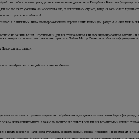
работки, либо в течение срока, установленного законодательством Республики Казахстан (например, на
анные подлежат удалению или обезличиванию, за исключением случаев, когда их дальнейшее хранение тр
рименимых правовых требований.
яжитесь с Контактным лицом по вопросам защиты персональных данных (см. раздел 3 «С кем можно связ
обеспечения защиты ваших Персональных данных от незаконного или несанкционированного доступа или и
вных стандартах и лучших международных практиках Тойота Мотор Казахстан в области информационной 
их Персональных данных:
или партнёрам, когда это действительно необходимо.
м (иными словами, сторонним операторам), обрабатывающим данные по поручению Toyota (например, по
ю режима конфиденциальности, а также по обеспечению защиты переданных персональных данных от неса
я о целях обработки, категориях субъектов, составах данных, сроках ."хранения и информациях о пере
захстан информирует об этом субъектов данных и уполномоченные государственные органы в установле