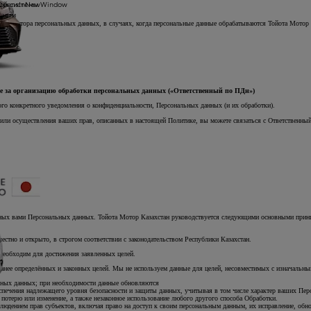
ой системы
yOpensInNewWindow
части
е оператора персональных данных, в случаях, когда персональные данные обрабатываются Тойота Мотор 
ы
ное за организацию обработки персональных данных («Ответственный по ПДн»)
о конкретного уведомления о конфиденциальности, Персональных данных (и их обработки).
ли осуществления ваших прав, описанных в настоящей Политике, вы можете связаться с Ответственны
нных вами Персональных данных. Тойота Мотор Казахстан руководствуется следующими основными прин
стно и открыто, в строгом соответствии с законодательством Республики Казахстан.
 необходим для достижения заявленных целей.
нее определённых и законных целей. Мы не используем данные для целей, несовместимых с изначальными
ьных данных; при необходимости данные обновляются
еспечения надлежащего уровня безопасности и защиты данных, учитывая в том числе характер ваших Пе
 потерю или изменение, а также незаконное использование любого другого способа Обработки.
людением прав субъектов, включая право на доступ к своим персональным данным, их исправление, обн