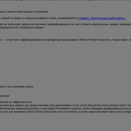
обным и внести необходимые улучшения.
в нашей политике в отношении файлов cookie, размещенной на
странице «Юридическая информация».
kie не позволяют прямо или косвенно идентифицировать вас как субъекта персональных данных (наприме
атриваются как технические данные.
м — в том числе аффилированным и партнёрским организациям Тойота Мотор Казахстан, а также иным ли
ных и исследования рынка.
захстан
:
анализа их эффективности;
сональные данные для предоставления вам запрошенных услуг и/или продуктов и/или которые могут пред
 действующим законодательством и настоящей Политикой и уделять особое внимание конфиденциальности
услуги для компании Тойота Мотор Казахстан или от ее имени, в целях предоставления таких услуг (н