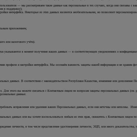
пользователя — мы рассматриваем такие данные как персональные в тех случаях, когда они связаны с в
ии в поддержку);
тройки интерфейса. Некоторые из этих данных являются необязательными, но позволяют персонализирова
ильным приложением;
;
ого или налогового учёта).
ки указываются в момент получения ваших данных — в соответствующих уведомлениях о конфиденциальн
ения профиля и настройки интерфейса. Мы осознаём важность защиты вашей информации и не храним фо
льных данных. В соответствии с законодательством Республики Казахстан, изменение или дополнение П
 Для этого вы можете связаться с Контактным лицом по вопросам защиты персональных данных (см. ра
ерсональные данные.
требовать исправления или удаления ваших Персональных данных, если они неточны или неполны. Изме
нальных данных или вы хотите воспользоваться любым из этих прав, свяжитесь с Контактным лицом по 
рждение личности, в том числе представление удостоверения личности, ЭЦП, или иного доказательства,