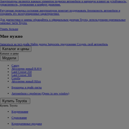
Амортизаторы являются важным элементом подвески автомобиля и напрямую влияют на устойчивость,
управляемость, торможение и комфорт движения.
Регулярная проверка состояния амортизаторов помогает поддерживать безопасность автомобиля и
сохранить его эксплуатационные характеристики.
Для диагностики и замены обращайтесь к официальным дилерам Toyota, использующим оригинальные
запасные части Toyota.
Узнать больше
Мне нужно
Записаться на тест-драйв
Найти дилера
Запросить предложение
Создать свой автомобиль
Каталог и цены
Каталог и цены
Модели
Camry
Абсолютно новый RAV4
Land Cruiser 250
Land Cruiser 300
Corolla
Абсолютно новый Hilux
Брошюры и прайс-листы
Автомобили с пробегом
(Opens in new window)
Купить Toyota
Купить Toyota
Кредитование
Страхование
Корпоративные продажи