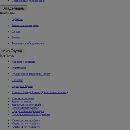
Специальные предложения
Владельцам
Владельцам
Гарантия
Запчасти и аксессуары
Сервис
Ремонт
Техническое обслуживание
Мир Toyota
Мир Toyota
Новости и события
О компании
Руководящие принципы Toyota
Экология
Карьера в Toyota
Узнать о бренде Lexus
(Opens in new window)
Контакты дилеров
Запись на сервис
Записаться на тест-драйв
Персональные данные
Юридическая информация
Служба клиентской поддержки
(Opens in new window)
(Opens in new window)
(Opens in new window)