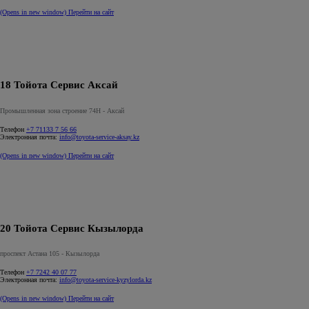
(Opens in new window)
Перейти на сайт
18 Тойота Сервис Аксай
Промышленная зона строение 74Н - Аксай
Телефон
+7 71133 7 56 66
Электронная почта:
info@toyota-service-aksay.kz
(Opens in new window)
Перейти на сайт
20 Тойота Сервис Кызылорда
проспект Астана 105 - Кызылорда
Телефон
+7 7242 40 07 77
Электронная почта:
info@toyota-service-kyzylorda.kz
(Opens in new window)
Перейти на сайт