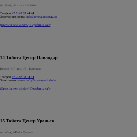
пр. Абая, 26 «В» - Костанай
Телефон
+7 7142 39 44 44
Электронная почта:
info@toyota-kostanay.kz
(Opens in new window)
Перейти на сайт
14 Тойота Центр Павлодар
Проезд "И", дом 1/5 - Павлодар
Телефон
+7 7182 33 34 44
Электронная почта:
info@toyota-pavlodar.kz
(Opens in new window)
Перейти на сайт
15 Тойота Центр Уральск
пр. Абая, 246/6 - Уральск