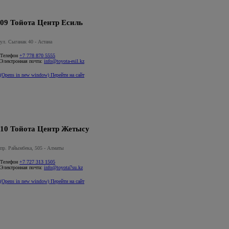
09 Тойота Центр Есиль
ул. Сыганак 40 - Астана
Телефон
+7 778 870 5555
Электронная почта:
info@toyota-esil.kz
(Opens in new window)
Перейти на сайт
10 Тойота Центр Жетысу
пр. Райымбека, 505 - Алматы
Телефон
+7 727 313 1505
Электронная почта:
info@toyota7su.kz
(Opens in new window)
Перейти на сайт