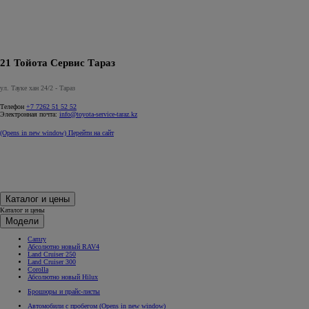
21 Тойота Сервис Тараз
ул. Тауке хан 24/2 - Тараз
Телефон
+7 7262 51 52 52
Электронная почта:
info@toyota-service-taraz.kz
(Opens in new window)
Перейти на сайт
Каталог и цены
Каталог и цены
Модели
Camry
Абсолютно новый RAV4
Land Cruiser 250
Land Cruiser 300
Corolla
Абсолютно новый Hilux
Брошюры и прайс-листы
Автомобили с пробегом
(Opens in new window)