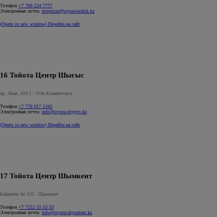
Телефон
+7 700 224 7777
Электронная почта:
reception@toyota-uralsk.kz
(Opens in new window)
Перейти на сайт
16 Тойота Центр Шыгыс
пр. Абая, 101/1 - Усть-Каменогорск
Телефон
+7 778 017 1343
Электронная почта:
info@toyota-shygys.kz
(Opens in new window)
Перейти на сайт
17 Тойота Центр Шымкент
Байдибек би 132 - Шымкент
Телефон
+7 7252 55 53 33
Электронная почта:
info@toyota-shymkent.kz