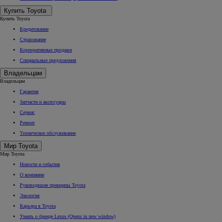
Купить Toyota
Купить Toyota
Кредитование
Страхование
Корпоративные продажи
Специальные предложения
Владельцам
Владельцам
Гарантия
Запчасти и аксессуары
Сервис
Ремонт
Техническое обслуживание
Мир Toyota
Мир Toyota
Новости и события
О компании
Руководящие принципы Toyota
Экология
Карьера в Toyota
Узнать о бренде Lexus
(Opens in new window)