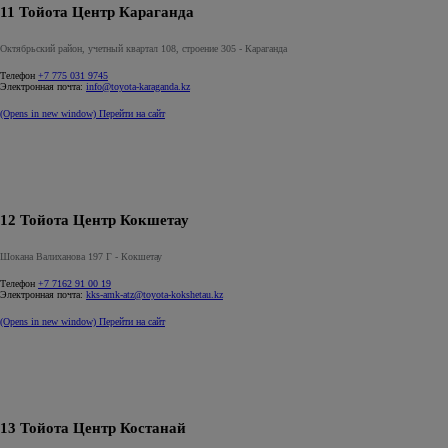
11 Тойота Центр Караганда
Октябрьский район, учетный квартал 108, строение 305 - Караганда
Телефон
+7 775 031 9745
Электронная почта:
info@toyota-karaganda.kz
(Opens in new window)
Перейти на сайт
12 Тойота Центр Кокшетау
Шокана Валиханова 197 Г - Кокшетау
Телефон
+7 7162 91 00 19
Электронная почта:
kks-amk-atz@toyota-kokshetau.kz
(Opens in new window)
Перейти на сайт
13 Тойота Центр Костанай