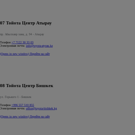
07 Тойота Центр Атырау
пр. Абылхаир хана, д. 94 - Атырау
Телефон
+7 7122 30 33 03
Электронная почта:
info@toyota-atyrau.kz
(Opens in new window)
Перейти на сайт
08 Тойота Центр Бишкек
ул. Горького 1 - Бишкек
Телефон
+996 557 510 855
Электронная почта:
office@toyota-bishkek.kg
(Opens in new window)
Перейти на сайт