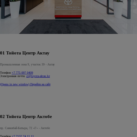
01 Тойота Центр Актау
Промышленная зона 9, участок 39 - Актау
Телефон
+7 775 097 0409
Электронная почта:
cr@toyota-aktau.kz
(Opens in new window)
Перейти на сайт
02 Тойота Центр Актобе
пр. Санкибай-Батыра, 72 «Г» - Актобе
Телефон
+7 7132 74 11 11