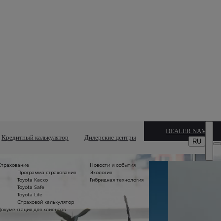
DEALER NAME
Кредитный калькулятор
Дилерские центры
RU
Страхование
Новости и события
Вс
Программа страхования
Экология
м
Toyota Каско
Гибридная технология
Б
Toyota Safe
и 
Toyota Life
л
Страховой калькулятор
С
Документация для клиентов
пл
Т