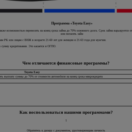
Программа «Toyota Easy»
же возможностью переносить на конец срока займа до 70% основного долга. Срок займа варьируется от 2
или погасить займ
нам РК или лицам с ВНЖ в возрасте 21-60 лет для женщин и 21-63 года для мужчин.
 сумму кредитования. Это касается и ОГПО.
Чем отличаются финансовые программы?
Toyota Easy
ь выплату суммы до 70% от стоимости автомобиля на конец срока микрокредита
Как воспользоваться нашими программами?
1
Обратитесь к дилеру с документом, удостоверяющим личность