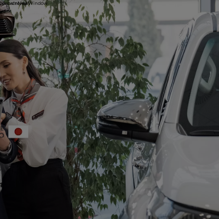
ой системы
yOpensInNewWindow
части
ы