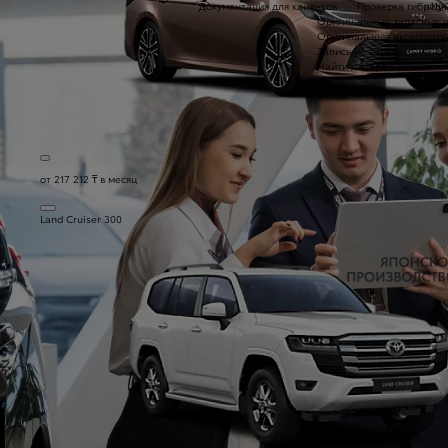
Документация для клиентов
Проверка гибридн
a11
Оригинальные запасные 
Оригинальные аксессуар
Запись на сервис
Найти дилера
от 217 212 ₸ в месяц
Land Cruiser 300