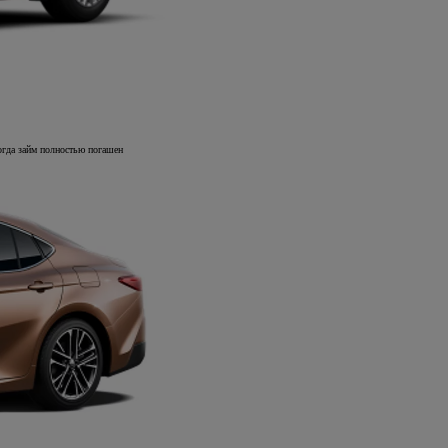
когда займ полностью погашен
Авто с пробегом
ВАШ НАДЁЖНЫЙ ВЫБОР