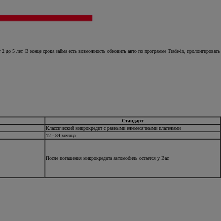
Онлайн-оценка автомобиля
 до 5 лет. В конце срока займа есть возможность обновить авто по программе Trade-in, пролонгировать
Стандарт
Классический микрокредит с равными ежемесячными платежами
12 - 84 месяца
После погашения микрокредита автомобиль остается у Вас