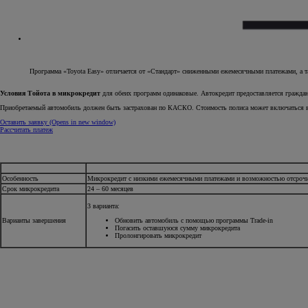
Программа «Toyota Easy» отличается от «Стандарт» сниженными ежемесячными платежами, а так
Условия Тойота в микрокредит
для обеих программ одинаковые. Автокредит предоставляется гражда
Приобретаемый автомобиль должен быть застрахован по КАСКО. Стоимость полиса может включаться в
Оставить заявку
(Opens in new window)
Рассчитать платеж
Особенность
Микрокредит с низкими ежемесячными платежами и возможностью отсрочит
Срок микрокредита
24 – 60 месяцев
3 варианта:
Варианты завершения
Обновить автомобиль с помощью программы Trade-in
Погасить оставшуюся сумму микрокредита
Пролонгировать микрокредит