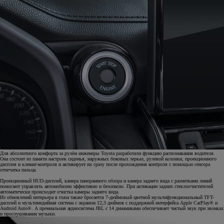
Для абсолютного комфорта за рулём инженеры Toyota разработали функцию распознавания водителя.
Она состоит из памяти настроек сиденья, наружных боковых зеркал, рулевой колонки, проекционного
дисплея и климат-контроля и активирует их сразу после прохождения контроля с помощью сенсора
отпечатка пальца.
Проекционный HUD-дисплей, камера панорамного обзора и камера заднего вида с разметками линий
помогают управлять автомобилем эффективно и безопасно. При активации задних стеклоочистителей
автоматически происходит очистка камеры заднего вида.
Из обновлений интерьера в глаза также бросается 7-дюймовый цветной мультифункциональный TFT-
дисплей и мультимедийная система с экраном 12,3 дюймов с поддержкой интерфейса Apple CarPlay® и
Android Auto®. А премиальная аудиосистема JBL с 14 динамиками обеспечивает чистый звук при звонках
и прослушивании музыки.