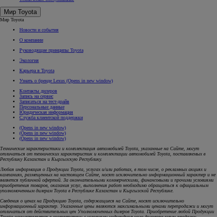
Мир Toyota
Мир Toyota
Новости и события
О компании
Руководящие принципы Toyota
Экология
Карьера в Toyota
Узнать о бренде Lexus
(Opens in new window)
Контакты дилеров
Запись на сервис
Записаться на тест-драйв
Персональные данные
Юридическая информация
Служба клиентской поддержки
(Opens in new window)
(Opens in new window)
(Opens in new window)
Технические характеристики и комплектация автомобилей Toyota, указанные на Сайте, могут
отличаться от технических характеристик и комплектации автомобилей Toyota, поставляемых в
Республику Казахстан и Кыргызскую Республику.
Любая информация о Продукции Toyota, услугах и/или работах, в том числе, о рекламных акциях и
кампаниях, размещенных на настоящем Cайте, носят исключительно информационный характер и не
является публичной офертой. За окончательными коммерческими, финансовыми и прочими условиями
приобретения товаров, оказания услуг, выполнения работ необходимо обращаться к официальным
уполномоченным дилерам Toyota в Республике Казахстан и Кыргызской Республике.
Сведения о ценах на Продукцию Toyota, содержащиеся на Сайте, носят исключительно
информационный характер. Указанные цены являются максимальными ценами перепродажи и могут
отличаться от действительных цен Уполномоченных дилеров Toyota. Приобретение любой Продукции
Toyota осуществляется в соответствии с условиями индивидуального договора купли-продажи.