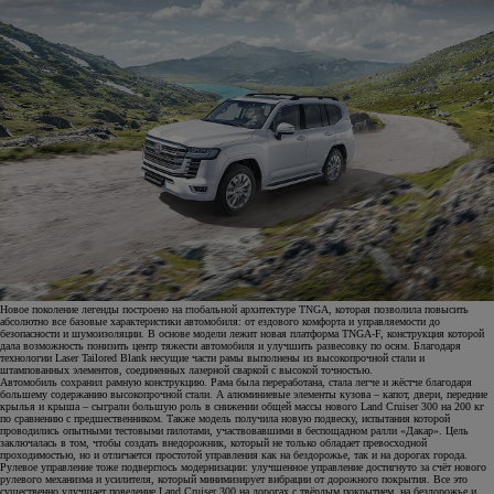
Новое поколение легенды построено на глобальной архитектуре TNGA, которая позволила повысить
абсолютно все базовые характеристики автомобиля: от ездового комфорта и управляемости до
безопасности и шумоизоляции. В основе модели лежит новая платформа TNGA-F, конструкция которой
дала возможность понизить центр тяжести автомобиля и улучшить развесовку по осям. Благодаря
технологии Laser Tailored Blank несущие части рамы выполнены из высокопрочной стали и
штампованных элементов, соединенных лазерной сваркой с высокой точностью.
Автомобиль сохранил рамную конструкцию. Рама была переработана, стала легче и жёстче благодаря
большему содержанию высокопрочной стали. А алюминиевые элементы кузова – капот, двери, передние
крылья и крыша – сыграли большую роль в снижении общей массы нового Land Cruiser 300 на 200 кг
по сравнению с предшественником. Также модель получила новую подвеску, испытания которой
проводились опытными тестовыми пилотами, участвовавшими в беспощадном ралли «Дакар». Цель
заключалась в том, чтобы создать внедорожник, который не только обладает превосходной
проходимостью, но и отличается простотой управления как на бездорожье, так и на дорогах города.
Рулевое управление тоже подверглось модернизации: улучшенное управление достигнуто за счёт нового
рулевого механизма и усилителя, который минимизирует вибрации от дорожного покрытия. Все это
существенно улучшает поведение Land Cruiser 300 на дорогах с твёрдым покрытием, на бездорожье и