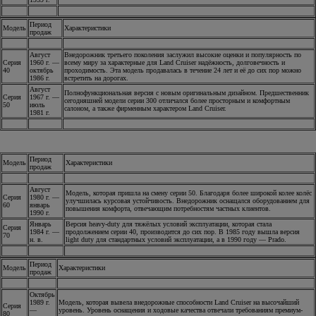
Период
Модель
Характеристики
продаж
Август
Внедорожник третьего поколения заслужил высокие оценки и популярность по
Серия
1960 г. —
всему миру за характерные для Land Cruiser надёжность, долговечность и
40
октябрь
проходимость. Эта модель продавалась в течение 24 лет и её до сих пор можно
1986 г.
встретить на дорогах.
Август
Полнофункциональная версия с новым оригинальным дизайном. Предшественник
Серия
1967 г. —
сегодняшней модели серии 300 отличался более просторным и комфортным
50
июль
салоном, а также фирменным характером Land Cruiser.
1981 г.
Период
Модель
Характеристики
продаж
Август
Модель, которая пришла на смену серии 50. Благодаря более широкой колее колёс
Серия
1980 г. —
улучшилась курсовая устойчивость. Внедорожник оснащался оборудованием для
60
январь
повышения комфорта, отвечающим потребностям частных клиентов.
1990 г.
Январь
Версия heavy-duty для тяжёлых условий эксплуатации, которая стала
Серия
1984 г. —
продолжением серии 40, производится до сих пор. В 1985 году вышла версия
70
н. в.
light duty для стандартных условий эксплуатации, а в 1990 году — Prado.
Период
Модель
Характеристики
продаж
Октябрь
1989 г.
Модель, которая вывела внедорожные способности Land Cruiser на высочайший
Серия
—
уровень. Уровень оснащения и ходовые качества отвечали требованиям премиум-
80