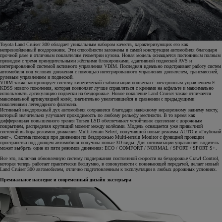
Toyota Land Cruiser 300 обладает уникальным набором качеств, характеризующих его как
непревзойденный вседорожник. Эти способности заложены в самой конструкции автомобиля благодаря
прочной раме и отличным показателям геометрии кузова. Новая модель оснащается постоянным полным
приводом с тремя принудительными жёсткими блокировками, адаптивной подвеской AVS и
интегрированной системой активного управления VDIM. Последняя идеально подстраивает работу систем
автомобиля под условия движения с помощью интегрированного управления двигателем, трансмиссией,
рулевым управлением и подвеской.
VDIM также контролирует систему кинетической стабилизации подвески с электронным управлением E-
KDSS нового поколения, которая позволяет лучше справляться с кренами на асфальте и максимально
использовать артикуляцию подвески на бездорожье. Новое поколение Land Cruiser также отличается
максимальной артикуляцией колёс, значительно увеличившейся в сравнении с предыдущими
поколениями легендарного флагмана.
Истинный внедорожный дух автомобиля сохранился благодаря надёжному неразрезному заднему мосту,
который значительно улучшает проходимость по любому рельефу местности. В то время как
дифференциал повышенного трения Torsen LSD обеспечивает устойчивое сцепление с дорожным
покрытием, распределяя крутящий момент между колёсами. Модель оснащается уже привычной
системой выбора режимов движения Multi-terrain Select, получившей новые режимы AUTO и «Глубокий
снег». Система помощи при движении по бездорожью Multi-terrain Monitor с функцией проекции
пространства под днищем автомобиля получила новые 3D-виды. Для оптимизации управления водитель
может выбрать один из пяти режимов движения: ECO / COMFORT / NORMAL / SPORT / SPORT S+.
Все это, включая обновленную систему поддержания постоянной скорости на бездорожье Crawl Control,
которая теперь работает практически бесшумно, в совокупности с понижающей передачей, делает новый
Land Cruiser 300 автомобилем, отлично подготовленным к эксплуатации в любых дорожных условиях.
Премиальное наследие и современный дизайн экстерьера