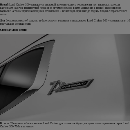
Новый Land Cruiser 300 оснащается системой автоматического торможения при парковке, которая
распознает наличие препятствий перед и за автомобилем во время движения с низкой скоростью на
парковке, а также приближающиеся автомобили и пешеходов при выезде задним ходом с парковочного
места.
Для бескомпромиссной защиты и безопасности водителя и пассажиров Land Cruiser 300 укомплектован 10
подушками безопасности.
Специальные серии
В честь 70-летнего юбилея модели Land Cruiser для клиентов будет доступна лимитированная серия Land
Cruiser 300 70th anniversary.