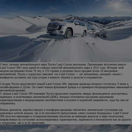
Статус легенды автомобильного мира Toyota Land Cruiser неоспорим. Презентация абсолютно нового
Land Cruiser 300 стала одной из главных новостей автомобильного мира в 2021 году. История этой
модели насчитывает более 70 лет, в 170 странах и регионах было продано более 10 миллионов
автомобилей. Toyota с гордостью заявляет, что Land Cruiser — это автомобиль, который «может с
комфортом доставить вас куда угодно и вернуть обратно в целости и сохранности».
Сегодня Toyota представляет новый Land Cruiser 300, мировая премьера которого состоялась 9 июня в
онлайн-формате в Дубае. Он станет новым флагманом бренда и и примером беспрецедентных инноваций в
автомобилестроении.
С новым Land Cruiser 300 компания Toyota продолжит укреплять имидж производителя долговечных,
надёжных и качественных автомобилей (ДНК), которые отличаются высокими дорожными
характеристиками и внедорожными способностями и вселяют в водителей уверенность, куда бы они ни
отправились.
Новые двигатели, коробка передач и платформа призваны обеспечить значительное улучшение как
дорожных качеств модели, так и её способности преодолевать самое сложное бездорожье. Land Cruiser
300 получил инновации и усовершенствования (включая не имеющие аналогов в мире технологии),
направленные на улучшение эксплуатационных характеристик, надёжности и безопасности как на дорогах
с покрытием, так и за их пределами.