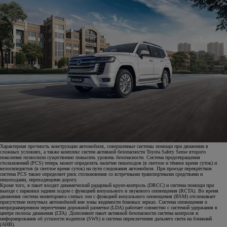
Характерная прочность конструкции автомобиля, совершенные системы помощи при движении в
сложных условиях, а также комплекс систем активной безопасности Toyota Safety Sense второго
поколения позволили существенно повысить уровень безопасности. Система предотвращения
столкновений (PCS) теперь может определять наличие пешеходов (в светлое и тёмное время суток) и
велосипедистов (в светлое время суток) на пути следования автомобиля. При проезде перекрёстков
система PCS также определяет риск столкновения со встречными транспортными средствами и
пешеходами, переходящими дорогу.
Кроме того, в пакет входят динамический радарный круиз-контроль (DRCC) и система помощи при
выезде с парковки задним ходом с функцией визуального и звукового оповещения (RCTA). Во время
движения система мониторинга слепых зон с функцией визуального оповещения (BSM) отслеживает
присутствие попутных автомобилей вне зоны видимости боковых зеркал. Система оповещения о
непреднамеренном пересечении дорожной разметки (LDA) работает совместно с системой удержания в
центре полосы движения (LTA). Дополняют пакет активной безопасности система контроля и
информирования об усталости водителя (SWS) и система переключения дальнего света на ближний
(AHB).