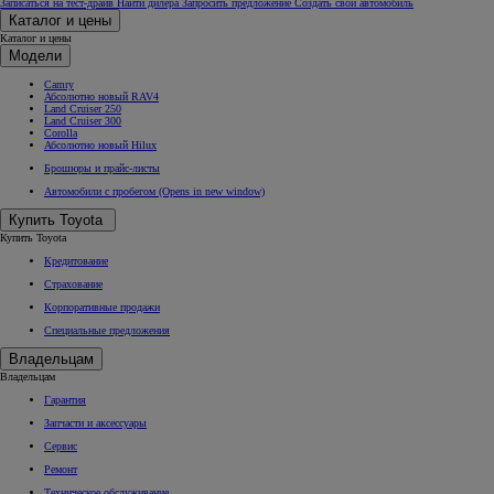
Записаться на тест-драйв
Найти дилера
Запросить предложение
Создать свой автомобиль
Каталог и цены
Каталог и цены
Модели
Camry
Абсолютно новый RAV4
Land Cruiser 250
Land Cruiser 300
Corolla
Абсолютно новый Hilux
Брошюры и прайс-листы
Автомобили с пробегом
(Opens in new window)
Купить Toyota
Купить Toyota
Кредитование
Страхование
Корпоративные продажи
Специальные предложения
Владельцам
Владельцам
Гарантия
Запчасти и аксессуары
Сервис
Ремонт
Техническое обслуживание