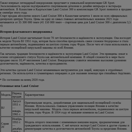
Также впервые легендарный внедорожник предстанет в уникальной комплектации GR Sport.
Эксклюзивность версии подчёркивается спортивными деталями в дизайне интерьера и экстерьера
автомобиля. В Казахстане и Кыргызстане Land Cruiser 300 в комплектации GR Sport появится в продаже
в сентябре этого года.
Старт продаж абсолютно нового Land Cruiser 300 в Казахстане начнется 1 июля во всех официальных
дилерских центрах Toyota. Цены на одну из самых главных автомобильных новинок 2021 года
начинаются от 35 300 000 тенге (41 150 000 тенге – стартовая цена для Land Cruiser 300 с двигателем 3,5
л).
История флагманского внедорожника
История Land Cruiser насчитывает более 70 лет безопасности и надёжности в эксплуатации. Она восходит
к модели Toyota BJ 1951 года, которая была способна преодолевать самое сложное бездорожье и стала
первым автомобилем, поднявшимся на шестую ступень горы Фудзи. После чего её стали использовать в
качестве полицейской патрульной машины по всей Японии.
Так началась традиция безопасности и надёжности в эксплуатации Land Cruiser. Эти принципы лежат в
основе сегодняшнего статуса Toyota как автомобильной компании. В общей сложности в мире было
продано около 10,4* миллионов Land Cruiser. Внедорожник славится неизменно высокими уровнями
долговечности, надёжности, качества и проходимости.
Эти качества сделали Land Cruiser незаменимым инструментом для людей, живущих в отдалённых
регионах. Он используется в гуманитарных операциях и для оказания помощи при стихийных бедствиях.
* По состоянию на конец 2020 года.
Основные вехи Land Cruiser
Период
Модель
Характеристики
продаж
Август
Оригинальная модель, разработанная для национальной полицейской службы
1951 г.
Японии. Использовалась главным управлением полиции Японии в качестве
BJ
—
патрульной машины. Модель стала первым автомобилем, поднявшимся на шестую
январь
ступень горы Фудзи. В 1954 году её название изменили на Land Cruiser.
1965 г.
Ноябрь
1955 г.
Модель второго поколения с измененным внешним видом, предназначенная для
Серия
—
гражданского использования. С неё начался экспорт Land Cruiser в другие страны и
20
декабрь
демонстрация качества и долговечности автомобилей Toyota за пределами Японии.
1959 г.