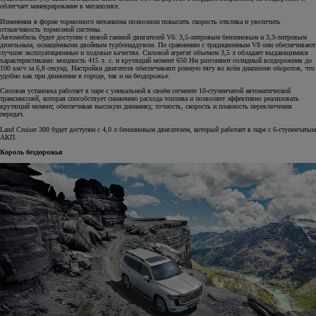
облегчает маневрирование в мегаполисе.
Изменения в форме тормозного механизма позволили повысить скорость отклика и увеличить
отзывчивость тормозной системы.
Автомобиль будет доступен с новой гаммой двигателей V6: 3,5-литровым бензиновым и 3,3-литровым
дизельным, оснащёнными двойным турбонаддувом. По сравнению с традиционным V8 они обеспечивают
лучшие эксплуатационные и ходовые качества. Силовой агрегат объемом 3,5 л обладает выдающимися
характеристиками: мощность 415 л. с. и крутящий момент 650 Нм разгоняют солидный вседорожник до
100 км/ч за 6,8 секунд. Настройки двигателя обеспечивают ровную тягу во всём диапазоне оборотов, что
удобно как при движении в городе, так и на бездорожье.
Силовая установка работает в паре с уникальной в своём сегменте 10-ступенчатой автоматической
трансмиссией, которая способствует снижению расхода топлива и позволяет эффективно реализовать
крутящий момент, обеспечивая высокую динамику, точность, скорость и плавность переключения
передач.
Land Cruiser 300 будет доступен с 4,0 л бензиновым двигателем, который работает в паре с 6-ступенчатым
АКП.
Король бездорожья