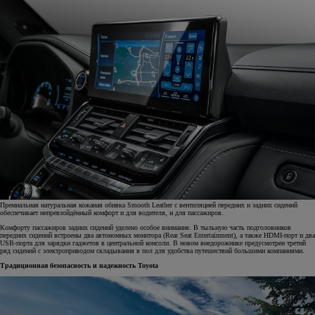
Премиальная натуральная кожаная обивка Smooth Leather с вентиляцией передних и задних сидений
обеспечивает непревзойдённый комфорт и для водителя, и для пассажиров.
Комфорту пассажиров задних сидений уделено особое внимание. В тыльную часть подголовников
передних сидений встроены два автономных монитора (Rear Seat Entertainment), а также HDMI-порт и два
USB-порта для зарядки гаджетов в центральной консоли. В новом внедорожнике предусмотрен третий
ряд сидений с электроприводом складывания в пол для удобства путешествий большими компаниями.
Традиционная безопасность и надежность Toyota