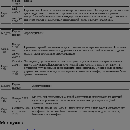
январь
класса.
1998 г.
Май
Первый Land Cruiser с независимой передней подвеской. Эта модель предназначалась
1996 г.
Серия
для стандартных условий эксплуатации и отличалась эксклюзивным кузовом,
—
90
который способствовал улучшению дорожных качеств и плавности хода и не лишал
октябрь
при этом модель внедорожных способностей (Prado второго поколения).
2002 г.
Период
Модель
Характеристики
продаж
Январь
1998 г.
Преемник серии 80 — первая модель с независимой передней подвеской. Благодаря
Серия
—
улучшенным внедорожным и дорожным качествам и высокой плавности хода эта
100
август
модель стала роскошным внедорожником.
2007 г.
Октябрь
Эта модель, предназначенная для стандартных условий эксплуатации, получила
2002 г.
новую раму высокой жесткости (это первый Land Cruiser с отдельной рамой) и
Серия
—
отличалась улучшенными внедорожными способностями. Электронные системы
120
август
управления позволили улучшить дорожные качества и комфорт в движении (Prado
2009 г.
третьего поколения).
Период
Модель
Характеристики
продаж
Модель для стандартных условий эксплуатации, получила более жесткий
Серия
Январь 2009 г.
кузов и передовые технологии для повышения проходимости (Prado
150
— н. в.
четвертого поколения).
Сентябрь 2007
Преемник серии 100, модель, получившая отдельную раму. Переработанная
Серия
г.. — весна
платформа обеспечила более высокие жёсткость кузова, долговечность,
200
2021 г.
безопасность и комфорт.
Мне нужно