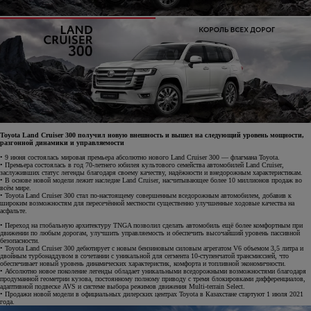
Toyota Land Cruiser 300 получил новую внешность и вышел на следующий уровень мощности,
разгонной динамики и управляемости
• 9 июня состоялась мировая премьера абсолютно нового Land Cruiser 300 — флагмана Toyota.
• Премьера состоялась в год 70-летнего юбилея культового семейства автомобилей Land Cruiser,
заслуживших статус легенды благодаря своему качеству, надёжности и внедорожным характеристикам.
• В основе новой модели лежит наследие Land Cruiser, насчитывающее более 10 миллионов продаж во
всём мире.
• Toyota Land Cruiser 300 стал по-настоящему совершенным вседорожным автомобилем, добавив к
широким возможностям для пересечённой местности существенно улучшенные ходовые качества на
асфальте.
• Переход на глобальную архитектуру TNGA позволил сделать автомобиль ещё более комфортным при
движении по любым дорогам, улучшить управляемость и обеспечить высочайший уровень пассивной
безопасности.
• Toyota Land Cruiser 300 дебютирует с новым бензиновым силовым агрегатом V6 объемом 3,5 литра и
двойным турбонаддувом в сочетании с уникальной для сегмента 10-ступенчатой трансмиссией, что
обеспечивает новый уровень динамических характеристик, комфорта и топливной экономичности.
• Абсолютно новое поколение легенды обладает уникальными вседорожными возможностями благодаря
продуманной геометрии кузова, постоянному полному приводу с тремя блокировками дифференциалов,
адаптивной подвеске AVS и системе выбора режимов движения Multi-terrain Select.
• Продажи новой модели в официальных дилерских центрах Toyota в Казахстане стартуют 1 июля 2021
года.