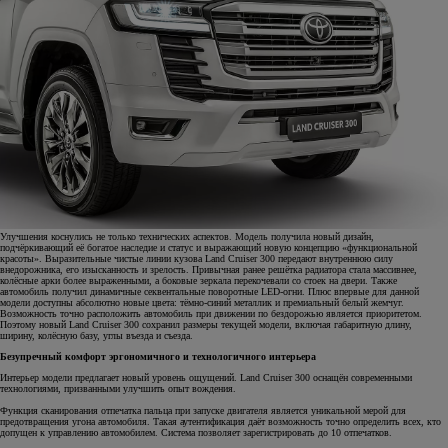
Улучшения коснулись не только технических аспектов. Модель получила новый дизайн,
подчёркивающий её богатое наследие и статус и выражающий новую концепцию «функциональной
красоты». Выразительные чистые линии кузова Land Cruiser 300 передают внутреннюю силу
внедорожника, его изысканность и зрелость. Привычная ранее решётка радиатора стала массивнее,
колёсные арки более выраженными, а боковые зеркала перекочевали со стоек на двери. Также
автомобиль получил динамичные секвентальные поворотные LED-огни. Плюс впервые для данной
модели доступны абсолютно новые цвета: тёмно-синий металлик и премиальный белый жемчуг.
Возможность точно расположить автомобиль при движении по бездорожью является приоритетом.
Поэтому новый Land Cruiser 300 сохранил размеры текущей модели, включая габаритную длину,
ширину, колёсную базу, углы въезда и съезда.
Безупречный комфорт эргономичного и технологичного интерьера
Интерьер модели предлагает новый уровень ощущений. Land Cruiser 300 оснащён современными
технологиями, призванными улучшить опыт вождения.
Функция сканирования отпечатка пальца при запуске двигателя является уникальной мерой для
предотвращения угона автомобиля. Такая аутентификация даёт возможность точно определить всех, кто
допущен к управлению автомобилем. Система позволяет зарегистрировать до 10 отпечатков.