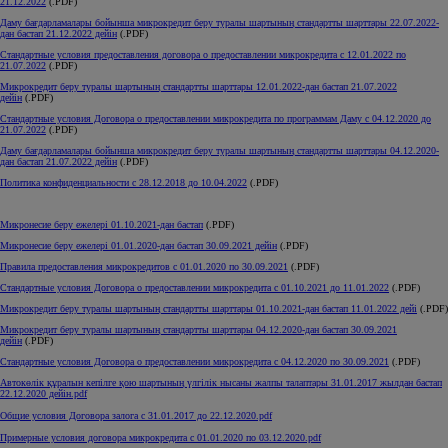
21.12.2022
(.PDF)
Даму бағдарламалары бойынша микрокредит беру туралы шартының стандартты шарттары 22.07.2022-
дан бастап 21.12.2022 дейін
(.PDF)
Стандартные условия предоставления договора о предоставлении микрокредита с 12.01.2022 по
21.07.2022
(.PDF)
Микрокредит беру туралы шартының стандартты шарттары 12.01.2022-дан бастап 21.07.2022
дейін
(.PDF)
Стандартные условия Договора о предоставлении микрокредита по программам Даму c 04.12.2020 до
21.07.2022
(.PDF)
Даму бағдарламалары бойынша микрокредит беру туралы шартының стандартты шарттары 04.12.2020-
дан бастап 21.07.2022 дейін
(.PDF)
Политика конфиденциальности с 28.12.2018 до 10.04.2022
(.PDF)
Микронесие беру ежелері 01.10.2021-дан бастап
(.PDF)
Микронесие беру ежелері 01.01.2020-дан бастап 30.09.2021 дейін
(.PDF)
Правила предоставления микрокредитов с 01.01.2020 по 30.09.2021
(.PDF)
Стандартные условия Договора о предоставлении микрокредита c 01.10.2021 до 11.01.2022
(.PDF)
Микрокредит беру туралы шартының стандартты шарттары 01.10.2021-дан бастап 11.01.2022 дейі
(.PDF)
Микрокредит беру туралы шартының стандартты шарттары 04.12.2020-дан бастап 30.09.2021
дейін
(.PDF)
Стандартные условия Договора о предоставлении микрокредита c 04.12.2020 по 30.09.2021
(.PDF)
Автокөлік құралын кепілге қою шартының үлгілік нысаны жалпы талаптары 31.01.2017 жылдан бастап
22.12.2020 дейін.pdf
Общие условия Договора залога с 31.01.2017 до 22.12.2020.pdf
Примерные условия договора микрокредита с 01.01.2020 по 03.12.2020.pdf