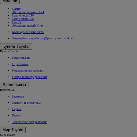
Модели
Camry
Абсолютно новый RAV4
Land Cruiser 250
Land Cruiser 300
Corolla
Абсолютно новый Hilux
Брошюры и прайс-листы
Автомобили с пробегом
(Opens in new window)
Купить Toyota
Купить Toyota
Кредитование
Страхование
Корпоративные продажи
Специальные предложения
Владельцам
Владельцам
Гарантия
Запчасти и аксессуары
Сервис
Ремонт
Техническое обслуживание
Мир Toyota
Мир Toyota