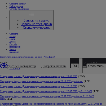
Оставить заявку
Найти дилера
Служба поддержки
Запись на сервис
Запись на тест-драйв
Сконфигурировать
Оставить
заявку
Найти
дилера
Служба
поддержки
Запись
на сервис
Пропустить и перейти к Основной контент
(Press Enter)
Языки
DEALER NAME
АРХИВ ДОКУМЕНТОВ
RU
Open menu
Кредитный калькулятор
Дилерские центры
Қазақша
Информация о ставках и тарифах по микрокредитам 08.09.2025
(.PDF)
Стандартные условия Договора о предоставлении микрокредита c 28.02.2025
(.PDF)
Микрокредит беру туралы шартының стандартты шарттары 22.12.2022-дан бастап
(.PDF)
Стандартные условия Договора о предоставлении микрокредита c 22.12.2022
(.PDF)
Стандартные условия Договора о предоставлении микрокредита с 22.07.2022 до 21.12.2022
(.PDF)
Микрокредит беру туралы шартының стандартты шарттары 22.07.2022-дан бастап 21.12.2022
дейін
. (.PDF)
Стандартные условия Договора о предоставлении микрокредита по программам Даму с 22.07.2022 до