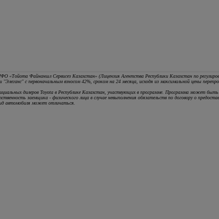
ФО «Тойота Файнаншл Сервисез Казахстан» (Лицензия Агентства Республики Казахстан по регулиров
"Элеганс" с первоначальным взносом 42%, сроком на 24 месяца, исходя из максимальной цены перепр
ициальных дилеров Toyota в Республике Казахстан, участвующих в программе. Программа может быть 
енность заемщика - физического лица в случае невыполнения обязательств по договору о предоставле
вид автомобиля может отличаться.