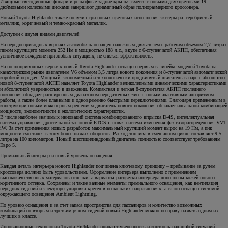
Изящные светодиодные фонари и рельефные задние крылья вместе с новыми двухцветными 19-
дюймовыми колесными дисками завершают динамичный образ полноразмерного кроссовера.
Новый Toyota Highlander также получил три новых цветовых исполнения экстерьера: серебристый
металлик, коричневый и темно-красный металлик.
Доступен с двумя видами двигателей
На переднеприводных версиях автомобиль оснащен надежным двигателем с рабочим объемом 2,7 литра с
пиком крутящего момента 252 Нм и мощностью 188 л.с., вкупе с 6-ступенчатой АКПП, обеспечивая
устойчивое вождение при любых ситуациях, не снижая эффективность.
На полноприводных версиях новый Toyota Highlander оснащен первым в линейке моделей Toyota на
казахстанском рынке двигателем V6 объемом 3,5 литра нового поколения и 8-ступенчатой автоматической
коробкой передач. Мощный, экономичный и технологически продвинутый двигатель в паре с абсолютно
новой 8-ступенчатой АКПП наделяет Toyota Highlander великолепными динамическими характеристиками
и абсолютной уверенностью в движении. Компактная и легкая 8-ступенчатая АКПП последнего
поколения обладает расширенным диапазоном передаточных чисел, новым адаптивным алгоритмом
работы, а также более плавными и одновременно быстрыми переключениями. Благодаря примененным в
конструкции новым инженерным решениям двигатель нового поколения обладает идеальной комбинацией
мощности, экономичности и экологических характеристик.
В числе наиболее значимых инноваций система комбинированного впрыска D-4S, интеллектуальная
система управления дроссельной заслонкой ETCS-i, новая система изменения фаз газораспределения VVT-
iW. За счет применения новых разработок максимальный крутящий момент вырос на 19 Нм, а пик
мощности сместился в зону более низких оборотов. Расход топлива в смешанном цикле составляет 9,5
литра на 100 километров. Новый шестицилиндровый двигатель полностью соответствует требованиям
Евро 5.
Премиальный интерьер и новый уровень оснащения
Каждая деталь интерьера нового Highlander подчинена ключевому принципу – пребывание за рулем
кроссовера должно быть удовольствием. Оформление интерьера выполнено с применением
высококачественных материалов отделки, а варианты расцветки интерьера дополнены кожей нового
коричневого оттенка. Сохранены и такие важные элементы премиального оснащения, как вентиляция
передних сидений и электрорегулировка кресел в нескольких направлениях, а салон оснащен системой
окружающего освещения Ambient Lightning.
По уровню оснащения и за счет запаса пространства для пассажиров и количество возможных
комбинаций со вторым и третьим рядом сидений новый Highlander можно по праву назвать одним из
лучших в классе.
Инновационные технологии Toyota Highlander придают уверенность и контроль над любой ситуаций.