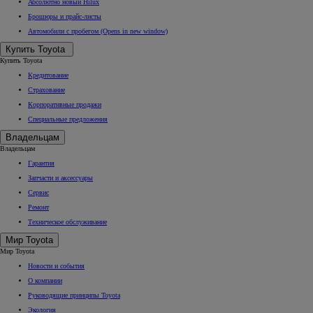
Абсолютно новый Hilux
Брошюры и прайс-листы
Автомобили с пробегом
(Opens in new window)
Купить Toyota
Купить Toyota
Кредитование
Страхование
Корпоративные продажи
Специальные предложения
Владельцам
Владельцам
Гарантия
Запчасти и аксессуары
Сервис
Ремонт
Техническое обслуживание
Мир Toyota
Мир Toyota
Новости и события
О компании
Руководящие принципы Toyota
Экология