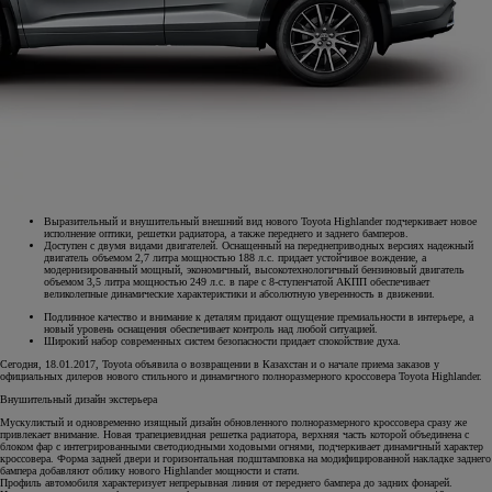
Выразительный и внушительный внешний вид нового Toyota Highlander подчеркивает новое
исполнение оптики, решетки радиатора, а также переднего и заднего бамперов.
Доступен с двумя видами двигателей. Оснащенный на переднеприводных версиях надежный
двигатель объемом 2,7 литра мощностью 188 л.с. придает устойчивое вождение, а
модернизированный мощный, экономичный, высокотехнологичный бензиновый двигатель
объемом 3,5 литра мощностью 249 л.с. в паре с 8-ступенчатой АКПП обеспечивает
великолепные динамические характеристики и абсолютную уверенность в движении.
Подлинное качество и внимание к деталям придают ощущение премиальности в интерьере, а
новый уровень оснащения обеспечивает контроль над любой ситуацией.
Широкий набор современных систем безопасности придает спокойствие духа.
Сегодня, 18.01.2017, Toyota объявила о возвращении в Казахстан и о начале приема заказов у
официальных дилеров нового стильного и динамичного полноразмерного кроссовера Toyota Highlander.
Внушительный дизайн экстерьера
Мускулистый и одновременно изящный дизайн обновленного полноразмерного кроссовера сразу же
привлекает внимание. Новая трапециевидная решетка радиатора, верхняя часть которой объединена с
блоком фар с интегрированными светодиодными ходовыми огнями, подчеркивает динамичный характер
кроссовера. Форма задней двери и горизонтальная подштамповка на модифицированной накладке заднего
бампера добавляют облику нового Highlander мощности и стати.
Профиль автомобиля характеризует непрерывная линия от переднего бампера до задних фонарей.