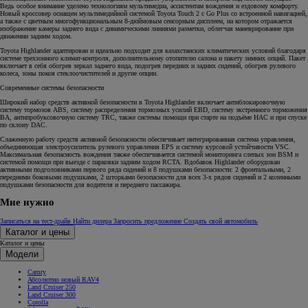
Ведь особое внимание уделено технологиям мультимедиа, ассистентам вождения и ездовому комфорту.
Новый кроссовер оснащен мультимедийной системой Toyota Touch 2 с Go Plus со встроенной навигацией,
а также с цветным многофункциональным 8-дюймовым сенсорным дисплеем, на котором отражается
изображение камеры заднего вида с динамическими линиями разметки, облегчая маневрирование при
движении задним ходом.
Toyota Highlander адаптирован и идеально подходит для казахстанских климатических условий благодаря
системе трехзонного климат-контроля, дополнительному отопителю салона и пакету зимних опций. Пакет
включает в себя обогрев зеркал заднего вида, подогрев передних и задних сидений, обогрев рулевого
колеса, зоны покоя стеклоочистителей и другие опции.
Современные системы безопасности
Широкий набор средств активной безопасности в Toyota Highlander включает антиблокировочную
систему тормозов ABS, систему распределения тормозных усилий EBD, систему экстренного торможения
BA, антипробуксовочную систему TRC, также системы помощи при старте на подъёме HAC и при спуске
по склону DAC.
Слаженную работу средств активной безопасности обеспечивает интегрированная система управления,
объединяющая электроусилитель рулевого управления EPS и систему курсовой устойчивости VSC.
Максимальная безопасность вождения также обеспечивается системой мониторинга слепых зон BSM и
системой помощи при выезде с парковки задним ходом RCTA. Вдобавок Highlander оборудован
активными подголовниками первого ряда сидений и 8 подушками безопасности: 2 фронтальными, 2
передними боковыми подушками, 2 шторками безопасности для всех 3-х рядов сидений и 2 коленными
подушками безопасности для водителя и переднего пассажира.
Мне нужно
Записаться на тест-драйв
Найти дилера
Запросить предложение
Создать свой автомобиль
Каталог и цены
Каталог и цены
Модели
Camry
Абсолютно новый RAV4
Land Cruiser 250
Land Cruiser 300
Corolla