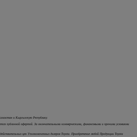
Казахстан и Кыргызскую Республику.
ляется публичной офертой. За окончательными коммерческими, финансовыми и прочими условиями
ействительных цен Уполномоченных дилеров Toyota. Приобретение любой Продукции Toyota