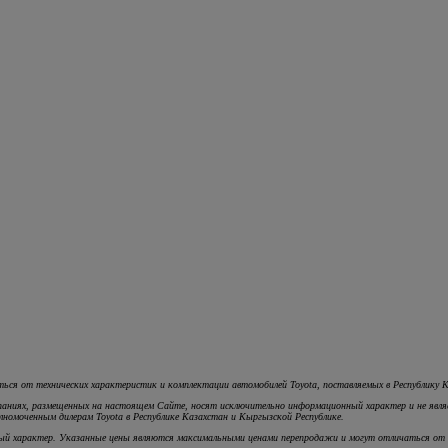
ться от технических характеристик и комплектации автомобилей Toyota, поставляемых в Республику 
кампаниях, размещенных на настоящем Cайте, носят исключительно информационный характер и не яв
номоченным дилерам Toyota в Республике Казахстан и Кыргызской Республике.
ый характер. Указанные цены являются максимальными ценами перепродажи и могут отличаться от д