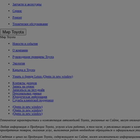
Запчасти и аксессуары
Сервис
Ремонт
Техническое обслуживание
Мир Toyota
Мир Toyota
Новости и события
О компании
Руководящие принципы Toyota
Экология
Карьера в Toyota
Узнать о бренде Lexus
(Opens in new window)
Контакты дилеров
Запись на сервис
Записаться на тест-драйв
Персональные данные
Юридическая информация
Служба клиентской поддержки
(Opens in new window)
(Opens in new window)
(Opens in new window)
Технические характеристики и комплектация автомобилей Toyota, указанные на Сайте, могут отлича
Любая информация о Продукции Toyota, услугах и/или работах, в том числе, о рекламных акциях и 
приобретения товаров, оказания услуг, выполнения работ необходимо обращаться к официальным упол
Сведения о ценах на Продукцию Toyota, содержащиеся на Сайте, носят исключительно информационн