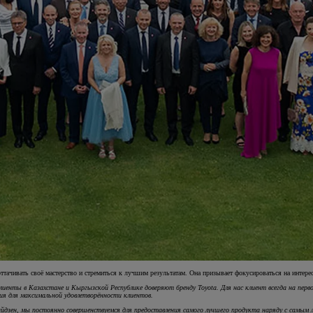
 оттачивать своё мастерство и стремиться к лучшим результатам. Она призывает фокусироваться на интер
иенты в Казахстане и Кыргызской Республике доверяют бренду Toyota. Для нас клиент всегда на пе
ия для максимальной удовлетворённости клиентов.
йдзен, мы постоянно совершенствуемся для предоставления самого лучшего продукта наряду с самым 