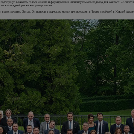
 подчеркнул важность голоса клиента и формирования индивидуального подхода для каждого: «Клиент вс
 — в очередной раз веско суммировал он.
 время посетить Эвиан. Он приехал в перерыве между тренировками в Токио и работой в Южной Африке