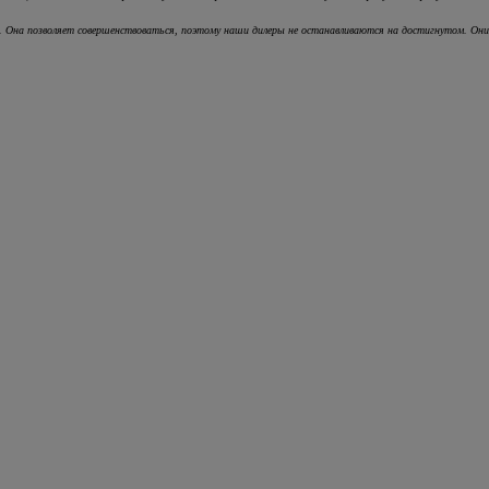
ы. Она позволяет совершенствоваться, поэтому наши дилеры не останавливаются на достигнутом. О