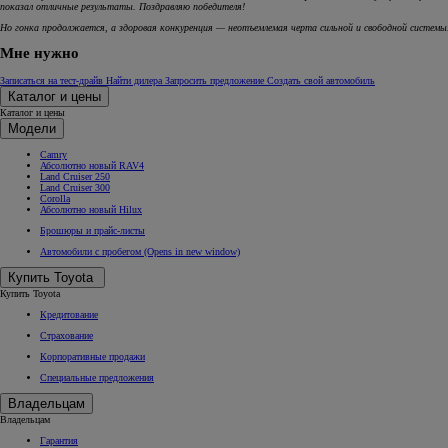
показал отличные результаты. Поздравляю победителя!
Но гонка продолжается, а здоровая конкуренция — неотъемлемая черта сильной и свободной систем
Мне нужно
Записаться на тест-драйв
Найти дилера
Запросить предложение
Создать свой автомобиль
Каталог и цены
Каталог и цены
Модели
Camry
Абсолютно новый RAV4
Land Cruiser 250
Land Cruiser 300
Corolla
Абсолютно новый Hilux
Брошюры и прайс-листы
Автомобили с пробегом
(Opens in new window)
Купить Toyota
Купить Toyota
Кредитование
Страхование
Корпоративные продажи
Специальные предложения
Владельцам
Владельцам
Гарантия