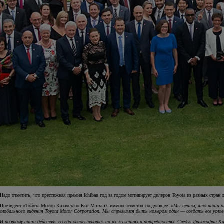
Надо отметить, что престижная премия Ichiban год за годом мотивирует дилеров Toyota из разных стран
Президент «Тойота Мотор Казахстан» Кит Мэтью Симмонс отметил следующее:
«Мы ценим, что наши кл
глобального видения Toyota Motor Corporation. Мы стремимся быть номером один — создать все услов
И поэтому наши действия всегда основываются на их желаниях и потребностях. Следуя философии Ка