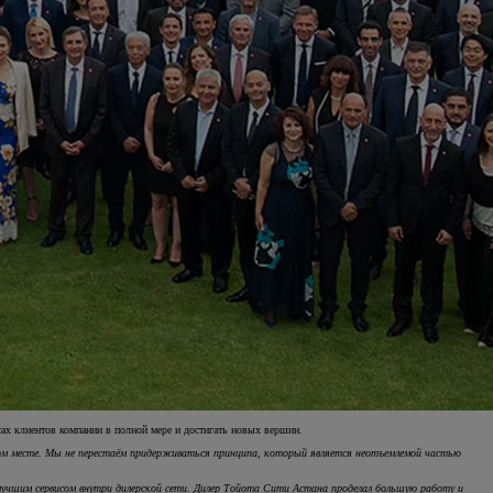
есах клиентов компании в полной мере и достигать новых вершин.
рвом месте. Мы не перестаём придерживаться принципа, который является неотъемлемой частью
Авто с пробегом
лучшим сервисом внутри дилерской сети. Дилер Тойота Сити Астана проделал большую работу и
ВАШ НАДЁЖНЫЙ ВЫБОР