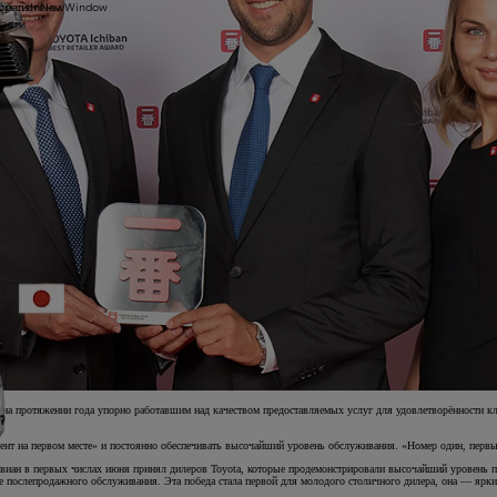
ой системы
yOpensInNewWindow
части
ы
, на протяжении года упорно работавшим над качеством предоставляемых услуг для удовлетворённости к
иент на первом месте» и постоянно обеспечивать высочайший уровень обслуживания. «Номер один, первый
Эвиан в первых числах июня принял дилеров Toyota, которые продемонстрировали высочайший уровень п
е послепродажного обслуживания. Эта победа стала первой для молодого столичного дилера, она — ярки