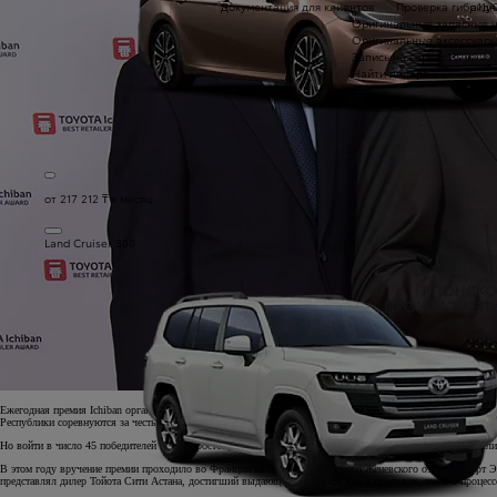
Документация для клиентов
Проверка гибридн
a11
Оригинальные запасные 
Оригинальные аксессуар
Запись на сервис
Найти дилера
от 217 212 ₸ в месяц
Land Cruiser 300
Ежегодная премия Ichiban организована Toyota Motor Europe и вручается самым лучшим дилерам бренда
Республики соревнуются за честь оказаться в списке Ichiban.
Но войти в число 45 победителей не так просто. Для этого надо искренне придерживаться принципа «Кл
В этом году вручение премии проходило во Франции на берегу живописного Женевского озера. Курорт 
представлял дилер Тойота Сити Астана, достигший выдающихся успехов как в продажах, так и в процесс