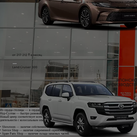
Документация для клиентов
Проверка гибридн
a11
Оригинальные запасные 
Оригинальные аксессуар
Запись на сервис
Найти дилера
от 217 212 ₸ в месяц
Land Cruiser 300
Из сердца столицы — в сердце каждого…
Нур-Султан — быстро развивающийся современный мегаполис. Вместе с городом растёт и потребность ж
Новый центр соответствует всем международным стандартам Toyota, он входит в состав группы Toyota Ts
деятельности с колоссальным опытом в реализации концепции 3S:
• Showroom — наличие собственного автосалона;
• Service Shop — наличие современной сервисной станции;
• Spare Parts Shop — наличие склада запасных частей.