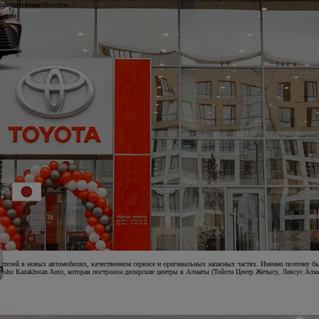
ой системы
yOpensInNewWindow
части
ы
ителей в новых автомобилях, качественном сервисе и оригинальных запасных частях. Именно поэтому б
usho Kazakhstan Auto, которая построила дилерские центры в Алматы (Тойота Центр Жетысу, Лексус Алма