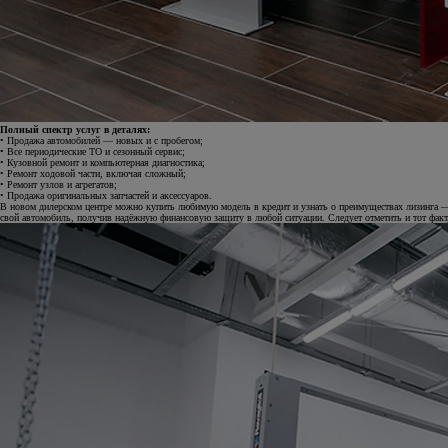
Полный спектр услуг в деталях:
• Продажа автомобилей — новых и с пробегом;
• Все периодические ТО и сезонный сервис;
• Кузовной ремонт и компьютерная диагностика;
• Ремонт ходовой части, включая сложный;
• Ремонт узлов и агрегатов;
• Продажа оригинальных запчастей и аксессуаров.
В новом дилерском центре можно купить любимую модель в кредит и узнать о преимуществах лизинга —
свой автомобиль, получив надёжную финансовую защиту в любой ситуации. Следует отметить и тот факт, 