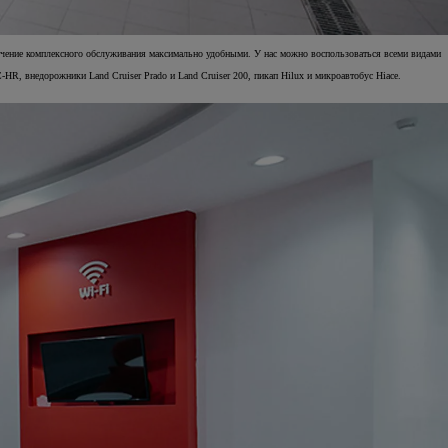
лучение комплексного обслуживания максимально удобными. У нас можно воспользоваться всеми видами
HR, внедорожники Land Cruiser Prado и Land Cruiser 200, пикап Hilux и микроавтобус Hiace.