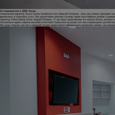
Гостеприимство и ДНК Toyota
Генеральный директор Toyota Tsusho Kazakhstan Auto Николай Леонтьев: «Как уже отметил президент 
финансовых и страховых услуг. Мы предоставим жителям столицы сервис высочайшего уровня и удиви
Директор Тойота Центр Есиль Андрей Рыбаков: «У нас будут представлены все модели Toyota, которые оф
Автомобили марки славятся высокой остаточной стоимостью на рынке, все они олицетворяют долговечно
Мы рады открыть для вас в северной столице двери нового официального дилерского центра, где кажд