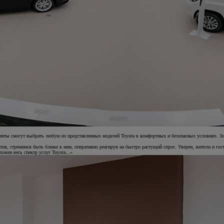
нты смогут выбрать любую из представленных моделей Toyota в комфортных и безопасных условиях. Зон
в, стремимся быть ближе к ним, оперативно реагируя на быстро растущий спрос. Уверен, жители и гост
ожен весь спектр услуг Toyota...»