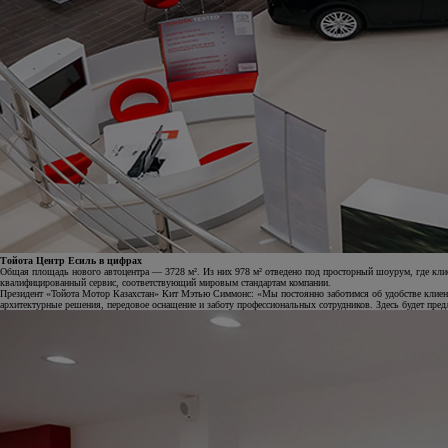
Тойота Центр Есиль в цифрах
Общая площадь нового автоцентра — 3728 м². Из них 978 м² отведено под просторный шоурум, где клие
квалифицированный сервис, соответствующий мировым стандартам компании.
Президент «Тойота Мотор Казахстан» Кит Мэтью Симмонс: «Мы постоянно заботимся об удобстве клиенто
архитектурные решения, передовое оснащение и заботу профессиональных сотрудников. Здесь будет предл