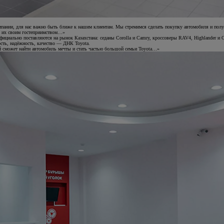
компании, для нас важно быть ближе к нашим клиентам. Мы стремимся сделать покупку автомобиля и по
м их своим гостеприимством…»
ициально поставляются на рынок Казахстана: седаны Corolla и Camry, кроссоверы RAV4, Highlander и С-
сть, надёжность, качество — ДНК Toyota.
ый сможет найти автомобиль мечты и стать частью большой семьи Toyota…»