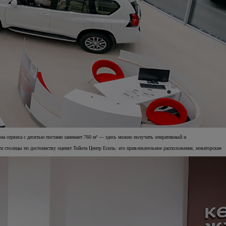
а сервиса с десятью постами занимает 760 м² — здесь можно получить оперативный и
и столицы по достоинству оценят Тойота Центр Есиль: его привлекательное расположение, новаторские
Авто с пробегом
ВАШ НАДЁЖНЫЙ ВЫБОР