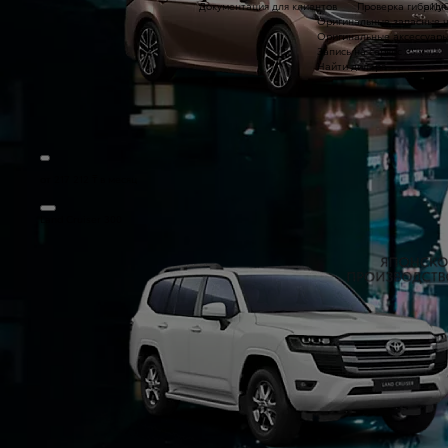
Документация для клиентов
Проверка гибридн
a11
Оригинальные запасные 
Оригинальные аксессуар
Запись на сервис
Найти дилера
от 217 212 ₸ в месяц
Land Cruiser 300