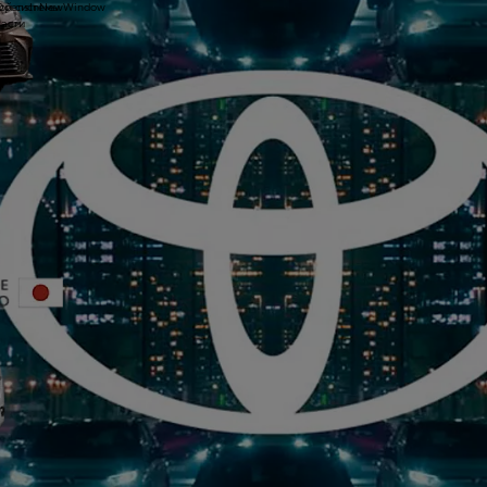
ой системы
yOpensInNewWindow
части
ы