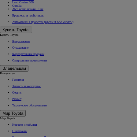
Land Cruiser 300
Corolla
Абсолютно новый Hilux
Брошюры и прайс-листы
Автомобили с пробегом
(Opens in new window)
Купить Toyota
Купить Toyota
Кредитование
Страхование
Корпоративные продажи
Специальные предложения
Владельцам
Владельцам
Гарантия
Запчасти и аксессуары
Сервис
Ремонт
Техническое обслуживание
Мир Toyota
Мир Toyota
Новости и события
О компании