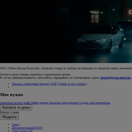
ТОО «Тойота Мотор Казахстан» объявляет тендер по выбору поставщиков по перевозке новых автомобил
Детали и сроки тендера отражены в прилагаемом письме.
В случае заинтересованности, пожалуйста, обращайтесь по электронному адресу
tender@toyota-motor.kz
.
Письмо о проведении тендера (.PDF)
(Opens in new window)
Мне нужно
Записаться на тест-драйв
Найти дилера
Запросить предложение
Создать свой автомобиль
Каталог и цены
Каталог и цены
Модели
Camry
Абсолютно новый RAV4
Land Cruiser 250