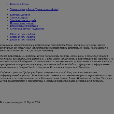
Карьера в Toyota
Узнать о бренде Lexus
(Opens in new window)
Контакты дилеров
Запись на сервис
Записаться на тест-драйв
Персональные данные
Юридическая информация
Служба клиентской поддержки
(Opens in new window)
(Opens in new window)
(Opens in new window)
Технические характеристики и комплектация автомобилей Toyota, указанные на Сайте, могут
отличаться от технических характеристик и комплектации автомобилей Toyota, поставляемых в
Республику Казахстан и Кыргызскую Республику.
Любая информация о Продукции Toyota, услугах и/или работах, в том числе, о рекламных акциях и
кампаниях, размещенных на настоящем Cайте, носят исключительно информационный характер и не
является публичной офертой. За окончательными коммерческими, финансовыми и прочими условиями
приобретения товаров, оказания услуг, выполнения работ необходимо обращаться к официальным
уполномоченным дилерам Toyota в Республике Казахстан и Кыргызской Республике.
Сведения о ценах на Продукцию Toyota, содержащиеся на Сайте, носят исключительно
информационный характер. Указанные цены являются максимальными ценами перепродажи и могут
отличаться от действительных цен Уполномоченных дилеров Toyota. Приобретение любой Продукции
Toyota осуществляется в соответствии с условиями индивидуального договора купли-продажи.
Все права защищены. © Toyota 2026