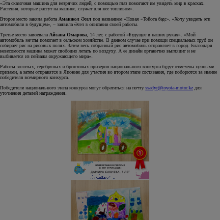
«Эта сказочная машина для незрячих людей, с помощью глаз помогают им увидеть мир в красках.
Растения, которые растут на машине, служат для нее топливом».
Второе место заняла работа
Аманжол Әсел
под названием «Новая «Тойота бэдс». «Хочу увидеть эти
автомобили в будущем», – заявила Әсел в описании своей работы.
Третье место завоевала
Айсана Омарова
, 14 лет, с работой «Будущее в наших руках». «Мой
автомобиль мечты помогает в сельском хозяйстве. В данном случае при помощи специальных труб он
собирает рис на рисовых полях. Затем весь собранный рис автомобиль отправляет в город. Благодаря
невесомости машина может свободно летать по воздуху. А ее дизайн органично выглядит и не
выбивается из пейзажа окружающего мира».
Работы золотых, серебряных и бронзовых призеров национального конкурса будут отмечены ценными
призами, а затем отправятся в Японию для участия во втором этапе состязания, где поборются за звание
победителя всемирного конкурса.
Победители национального этапа конкурса могут обратиться на почту
ssadyr@toyota-motor.kz
для
уточнения деталей награждения.