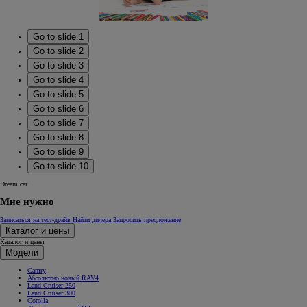
Go to slide 1
Go to slide 2
Go to slide 3
Go to slide 4
Go to slide 5
Go to slide 6
Go to slide 7
Go to slide 8
Go to slide 9
Go to slide 10
Dream car
Мне нужно
Записаться на тест-драйв
Найти дилера
Запросить предложение
Каталог и цены
Каталог и цены
Модели
Camry
Абсолютно новый RAV4
Land Cruiser 250
Land Cruiser 300
Corolla