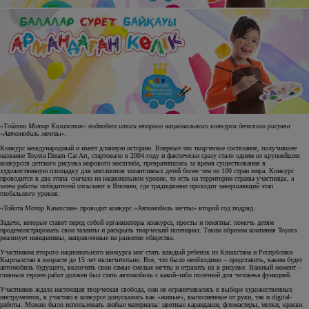
«Тойота Мотор Казахстан» подводит итоги второго национального конкурса детского рисунка
«Автомобиль мечты».
Конкурс международный и имеет длинную историю. Впервые это творческое состязание, получившее
название Toyota Dream Car Art, стартовало в 2004 году и фактически сразу стало одним из крупнейших
конкурсов детского рисунка мирового масштаба, превратившись за время существования в
художественную площадку для миллионов талантливых детей более чем из 100 стран мира. Конкурс
проводится в два этапа: сначала на национальном уровне, то есть на территории страны-участницы, а
затем работы победителей отсылают в Японию, где традиционно проходит завершающий этап
глобального уровня.
«Тойота Мотор Казахстан» проводит конкурс «Автомобиль мечты» второй год подряд.
Задачи, которые ставят перед собой организаторы конкурса, просты и понятны: помочь детям
продемонстрировать свои таланты и раскрыть творческий потенциал. Таким образом компания Toyota
реализует инициативы, направленные на развитие общества.
Участником второго национального конкурса мог стать каждый ребенок из Казахстана и Республики
Кыргызстан в возрасте до 15 лет включительно. Все, что было необходимо – представить, каким будет
автомобиль будущего, включить свои самые смелые мечты и отразить их в рисунке. Важный момент –
главным героем работ должен был стать автомобиль с какой-либо полезной для человека функцией.
Участников ждала настоящая творческая свобода, они не ограничивались в выборе художественных
инструментов, к участию в конкурсе допускались как «живые», выполненные от руки, так и digital-
работы. Можно было использовать любые материалы: цветные карандаши, фломастеры, мелки, краски.