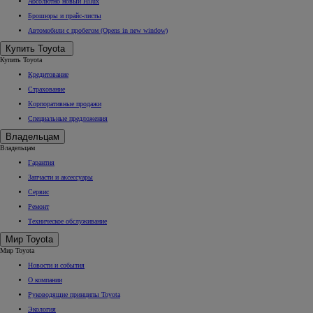
Абсолютно новый Hilux
Брошюры и прайс-листы
Автомобили с пробегом
(Opens in new window)
Купить Toyota
Купить Toyota
Кредитование
Страхование
Корпоративные продажи
Специальные предложения
Владельцам
Владельцам
Гарантия
Запчасти и аксессуары
Сервис
Ремонт
Техническое обслуживание
Мир Toyota
Мир Toyota
Новости и события
О компании
Руководящие принципы Toyota
Экология