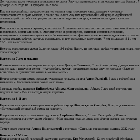
Допускались также техники аппликации и коллажа. Рисунки принимались в дилерских центрах бренда с 7
декабря 2021 года по 11 февраля 2022 года.
Как и в прошлый раз, профессиональное жюри в лице известного казахстанского художника-
экспрессиониста Марата Бекеева, а также его коллег Аяулым Нурбековой и Айжулдыз Адайбековой
оценивало работы ребят на предмет соответствия задачам конкурса, уникальности идеи и качества
исполнения.
Все рисунки получились яркими, красочными. Большинство из них соответствовало заявленной тематике
и отличалось оригинальностью. Экологическое мировоззрение, активные жизненные позиции,
приверженность семейным ценностям и бесконечный полет фантазии – все это юные художники отразили
в своих смелых работах, которые оценивались в трех возрастных категориях: 7 лет и младше, 8-11 лет,
12-15 лет включительно.
Всего на рассмотрение жюри было прислано 196 работ. Девять из них стали победителями национального
этапа конкурса.
Категория 7 лет и младше
В самой юной категории первое место досталось
Дамире Сакиевой
, 7 лет. Свою работу Дамира назвала
так же, как и конкурс в целом – «Автомобиль мечты», прокомментировав рисунок словами «Едем со
всей семьей в путешествие жизни в машине мечты».
Второе место среди самых молодых участников конкурса заняла
Асиля Рымбай
, 6 лет, с работой под
названием «Необыкновенный домик на колесах».
Замкнула тройку призеров
Бийсенбаева Айнура Жангелдіқызы
. Айнуре 7 лет, свой рисунок она
подписала так: «Мен көліктерді жақсы көремін».
Категория 8-11 лет
Первое место в данной категории заняла работа
Кәусар Жандосқызы Әшірбек
, 8 лет, под названием
«Двухэтажный волшебный домик на колесах».
Второе место жюри отдало юной художнице
Азерболот Жанель
, 10 лет. Свою работу Жанель
прокомментировала следующим образом: «Моя машина предназначена для сборки мусора, для очистки
города».
Третье место досталось
Амине Иматжановой
с рисунком «Стильная современная машина 2022 года».
Категория 12-15 лет
Первое место в самой «взрослой» категории досталось
Еве Мелехиной
, 12 лет, с работой Wondercar.