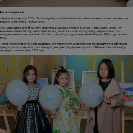
На всех скоростях
«Автомобиль мечты-2022»:
Toyota определила победителей ежегодного всеказахстанского конкурса
рисунка среди детей и подростков.
Ура, завершился третий по счету масштабный конкурс детского рисунка «Автомобиль мечты» от
компании «Тойота Мотор Казахстан»! Точнее, подошел к логическому концу национальный этап
международного конкурса Dream Car Art, который проводится компанией Toyota с 2004 года по всему
миру.
Теперь победители и призеры национального творческого состязания как представители своей страны
примут участие в мировом этапе конкурса, который традиционно пройдет в Японии. Его итоги будут
подведены летом-осенью 2023 года.