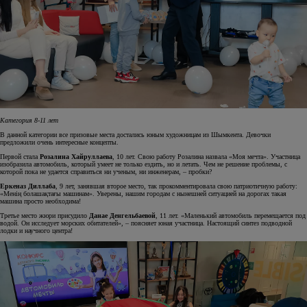
Категория 8-11 лет
В данной категории все призовые места достались юным художницам из Шымкента. Девочки
предложили очень интересные концепты.
Первой стала
Розалина Хайруллаева
, 10 лет. Свою работу Розалина назвала «Моя мечта». Участница
изобразила автомобиль, который умеет не только ездить, но и летать. Чем не решение проблемы, с
которой пока не удается справиться ни ученым, ни инженерам, – пробки?
Еркеназ Диллаба
, 9 лет, занявшая второе место, так прокомментировала свою патриотичную работу:
«Менің болашақтағы машинам». Уверены, нашим городам с нынешней ситуацией на дорогах такая
машина просто необходима!
Третье место жюри присудило
Данае Денгельбаевой
, 11 лет. «Маленький автомобиль перемещается под
водой. Он исследует морских обитателей», – поясняет юная участница. Настоящий синтез подводной
лодки и научного центра!