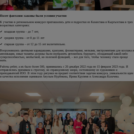
Полет фантазии: каковы были условия участия
К участию в региональном конкурсе приглашались дети и подростки из Казахстана и Кыргызстана в трех
возрастных категориях:
✔ младшая группа – до 7 лет;
✔ средняя группа – от 8 до 11 лет
✔ старшая группа – от 12 до 15 лет включительно.
Вооружившись цветными карандашами, красками, фломастерами, мелками, инструментами для коллажа и
аппликации, юные таланты должны были изобразить автомобиль будущего, обладающий какой-либо
суперспособностью, необычной, но полезной функцией, – все для того, чтобы человеку стало проще
жить.
Работы ребят, а их было более 500, принимались с 20 декабря 2022 года по 15 февраля 2023 года. И
отправлялись прямиком к строгому, но справедливому жюри, состоявшему из художников и
преподавателей ИЗО. В этом году рисунки на предмет соответствия задачам конкурса, уникальности идеи
и качества исполнения оценивали Аяулым Нурбекова, Ирина Крупеня и Александра Калачева.