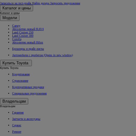
Записаться на тест-драйв
Найти дилера
Запросить предложение
Каталог и цены
Каталог и цены
Модели
Camry
Абсолютно новый RAV4
Land Cruiser 250
Land Cruiser 300
Corolla
Абсолютно новый Hilux
Брошюры и прайс-листы
Автомобили с пробегом
(Opens in new window)
Купить Toyota
Купить Toyota
Кредитование
Страхование
Корпоративные продажи
Специальные предложения
Владельцам
Владельцам
Гарантия
Запчасти и аксессуары
Сервис
Ремонт