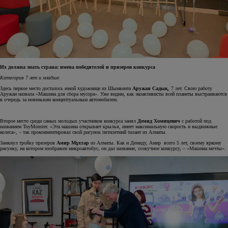
Их должна знать страна: имена победителей и призеров конкурса
Категория 7 лет и младше
Здесь первое место досталось юной художнице из Шымкента
Аружан Садық
, 7 лет. Свою работу
Аружан назвала «Машина для сбора мусора». Уже видим, как экоактивисты всей планеты выстраиваются
в очередь за новеньким концептуальным автомобилем.
Второе место среди самых молодых участников конкурса занял
Демид Хомицевич
с работой под
названием ToyMonster. «Эта машина открывает крылья, имеет максимальную скорость и выдвижные
колеса», – так прокомментировал свой рисунок пятилетний талант из Алматы.
Замкнул тройку призеров
Амир Мұхтар
из Алматы. Как и Демиду, Амир всего 5 лет, своему яркому
рисунку, на котором изображен микроавтобус, он дал название, созвучное конкурсу, – «Машина мечты».