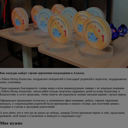
Как награды найдут героев: церемония награждения в Алматы
«Тойота Мотор Казахстан» поздравляет победителей и благодарит родителей и педагогов, поддержавших
юных участников.
Также выражает благодарность членам жюри и всем неравнодушным: именно с их помощью компания
«Тойота Мотор Казахстан» смогла найти столько творчески одаренных детей по всему Казахстану и
Кыргызстану и за его пределами, чтобы помочь им поделиться своими смелыми идеями с целым миром.
Официальное награждение состоялось в алматинском офисе компании: ребята, ставшие лауреатами
конкурса, в сопровождении родителей были приглашены в южную столицу для получения ценных
подарков и участия в программе развлечений.
А всех ребят, кто в этот раз не дошел до победы, команда Toyota призывает верить в себя, продолжать
развивать свой талант и участвовать в конкурсе в следующем году!
Мне нужно