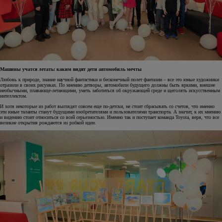
Машины учатся летать: каким видят дети автомобиль мечты
Любовь к природе, знание научной фантастики и бесконечный полет фантазии – все это юные художники
отразили в своих рисунках. По мнению детворы, автомобили будущего должны быть яркими, внешне
необычными, плавающе-летающими, уметь заботиться об окружающей среде и щеголять искусственным
интеллектом.
И хотя некоторые из работ выглядят совсем еще по-детски, не стоит сбрасывать со счетов, что именно
эти юные таланты станут будущими изобретателями и пользователями транспорта. А значит, к их мнению
и видению стоит относиться со всей серьезностью. Именно так и поступает команда Toyota, веря, что все
великие открытия рождаются из робкой идеи.