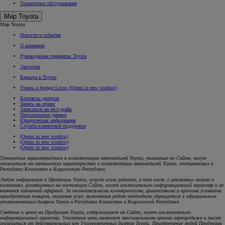
Техническое обслуживание
Мир Toyota
Мир Toyota
Новости и события
О компании
Руководящие принципы Toyota
Экология
Карьера в Toyota
Узнать о бренде Lexus
(Opens in new window)
Контакты дилеров
Запись на сервис
Записаться на тест-драйв
Персональные данные
Юридическая информация
Служба клиентской поддержки
(Opens in new window)
(Opens in new window)
(Opens in new window)
Технические характеристики и комплектация автомобилей Toyota, указанные на Сайте, могут
отличаться от технических характеристик и комплектации автомобилей Toyota, поставляемых в
Республику Казахстан и Кыргызскую Республику.
Любая информация о Продукции Toyota, услугах и/или работах, в том числе, о рекламных акциях и
кампаниях, размещенных на настоящем Cайте, носят исключительно информационный характер и не
является публичной офертой. За окончательными коммерческими, финансовыми и прочими условиями
приобретения товаров, оказания услуг, выполнения работ необходимо обращаться к официальным
уполномоченным дилерам Toyota в Республике Казахстан и Кыргызской Республике.
Сведения о ценах на Продукцию Toyota, содержащиеся на Сайте, носят исключительно
информационный характер. Указанные цены являются максимальными ценами перепродажи и могут
отличаться от действительных цен Уполномоченных дилеров Toyota. Приобретение любой Продукции