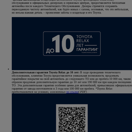
обслуживание в официальных дилерских и сервисных центрах, предоставляется бесплатная
автомойка после каждого Технического Обслуживания. Дилеры стремятся сохранить
первозданную чистоту автомобилей, как будто новых с салона, осознавая, что это небольшая,
но весьма важная деталь – проявление заботы о владельце и его Toyota.
Дополнительная гарантия Toyota Relax до 10 лет:
В ходе проведения технического
обслуживания, клиентам Toyota предоставляется уникальная возможность продлевать
гарантийное покрытие на свой автомобиль до следующего ТО или до пробега 10 000 км, таким
образом продлевая дополнительную гарантию до 10 лет или 190 000 км при каждом посещении
ТО. Эта дополнительная гарантия особенно ценна для автомобилей, превысивших официальную
гарантию от завода изготовителя в 3 года или 100 000 км пробега.
*Toyota Relax
предоставляется на условиях, изложенных
по ссылке
(.PDF) .