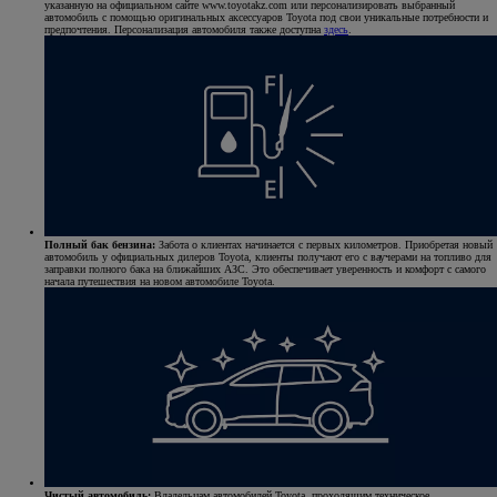
указанную на официальном сайте www.toyotakz.com или персонализировать выбранный
автомобиль с помощью оригинальных аксессуаров Toyota под свои уникальные потребности и
предпочтения. Персонализация автомобиля также доступна
здесь
.
Полный бак бензина:
Забота о клиентах начинается с первых километров. Приобретая новый
автомобиль у официальных дилеров Toyota, клиенты получают его с ваучерами на топливо для
заправки полного бака на ближайших АЗС. Это обеспечивает уверенность и комфорт с самого
начала путешествия на новом автомобиле Toyota.
Чистый автомобиль:
Владельцам автомобилей Toyota, проходящим техническое