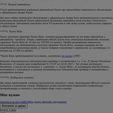
****3. Чистый автомобиль
Услуга предоставляется владельцам автомобилей Toyota при прохождении технического обслуживания
у официального Дилера Toyota.
Для того чтобы техническое обслуживание у официального дилера было привлекательным и выгодным,
владельцам автомобилей Toyota предлагается бесплатная автомойка после каждого Технического
обслуживания. Бесплатная автомойка после ТО включает в себя мойку кузова, мойку/чистку ковриков
и уборку салона.
*****4. Toyota Relax
Toyota запустила гарантию Toyota Relax, которая распространяется на все новые автомобили и
автомобили с пробегом. Теперь у владельцев моделей Toyota есть уникальная возможность получить
гарантию Toyota Relax до 10 лет или 190 000 км пробега. Пройдя регламентное техническое
обслуживание, вы автоматически получите гарантию Toyota Relax, которая защитит вас от
непредвиденных ремонтных работ, а также подарит спокойствие и уверенность на последующие 12
месяцев или 10 000 км пробега.
*Toyota Relax предоставляется на условиях, изложенных
по ссылке
(.PDF) .
Является дополнительным обязательством продавца в соответствии с п. 3 ст. 23 Закона Республики
Казахстан «О защите прав потребителей № 274-IV от 04.05.2010 г. Все условия настоящего
документа, а также все упоминания о «гарантии» и «Toyota Relax» по настоящему тексту должны
толковаться и пониматься в качестве дополнительного обязательства продавца в соответствии с
упомянутым законом.
******5. Поддержка клиентов
Мы хотим предоставить клиентам возможность связаться с нами, отсканировав QR-код и написав
сообщение в клиентскую службу. Поддержка онлайн способствует оперативной коммуникации
дистрибьютора и клиентов и способствует сбору голоса клиента.
Мне нужно
Записаться на тест-драйв
Найти дилера
Запросить предложение
Каталог и цены
Каталог и цены