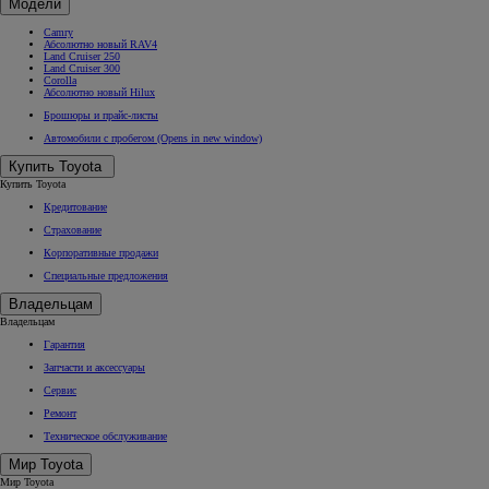
Модели
Camry
Абсолютно новый RAV4
Land Cruiser 250
Land Cruiser 300
Corolla
Абсолютно новый Hilux
Брошюры и прайс-листы
Автомобили с пробегом
(Opens in new window)
Купить Toyota
Купить Toyota
Кредитование
Страхование
Корпоративные продажи
Специальные предложения
Владельцам
Владельцам
Гарантия
Запчасти и аксессуары
Сервис
Ремонт
Техническое обслуживание
Мир Toyota
Мир Toyota