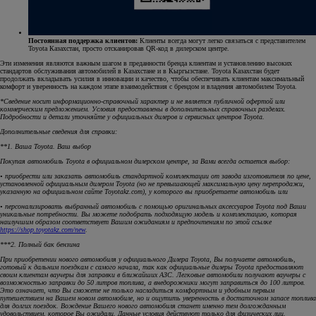
Постоянная поддержка клиентов:
Клиенты всегда могут легко связаться с представителем
Toyota Казахстан, просто отсканировав QR-код в дилерском центре.
Эти изменения являются важным шагом в преданности бренда клиентам и установлению высоких
стандартов обслуживания автомобилей в Казахстане и в Кыргызстане. Toyota Казахстан будет
продолжать вкладывать усилия в инновации и качество, чтобы обеспечивать клиентам максимальный
комфорт и уверенность на каждом этапе взаимодействия с брендом и владения автомобилем Toyota.
*Сведение носит информационно-справочный характер и не является публичной офертой или
коммерческим предложением. Условия предоставлены в дополнительных справочных разделах.
Подробности и детали уточняйте у официальных дилеров и сервисных центров Toyota.
Дополнительные сведения для справки:
**1. Ваша Toyota. Ваш выбор
Покупая автомобиль Toyota в официальном дилерском центре, за Вами всегда остается выбор:
• приобрести или заказать автомобиль стандартной комплектации от завода изготовителя по цене,
установленной официальным дилером Toyota (но не превышающей максимальную цену перепродажи,
указанную на официальном сайте Toyotakz.com), у которого вы приобретаете автомобиль или
• персонализировать выбранный автомобиль с помощью оригинальных аксессуаров Toyota под Ваши
уникальные потребности. Вы можете подобрать подходящую модель и комплектацию, которая
наилучшим образом соответствует Вашим ожиданиям и предпочтениям по этой ссылке
https://shop.toyotakz.com/new
.
***2. Полный бак бензина
При приобретении нового автомобиля у официального Дилера Toyota, Вы получаете автомобиль,
готовый к дальним поездкам с самого начала, так как официальные дилеры Toyota предоставляют
своим клиентам ваучеры для заправки в ближайших АЗС. Легковые автомобили получают ваучеры с
возможностью заправки до 50 литров топлива, а внедорожники могут заправиться до 100 литров.
Это означает, что Вы сможете не только насладиться комфортным и удобным первым
путешествием на Вашем новом автомобиле, но и ощутить уверенность в достаточном запасе топлива
для долгих поездок. Вождение Вашего нового автомобиля станет именно тем долгожданным
удовольствием, которое Вы ожидали. Данные условия действуют только для физических лиц.