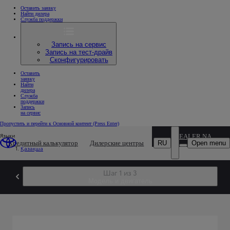
Оставить заявку
Найти дилера
Служба поддержки
Запись на сервис
Запись на тест-драйв
Сконфигурировать
Оставить
заявку
Найти
дилера
Служба
поддержки
Запись
на сервис
Пропустить и перейти к Основной контент
(Press Enter)
Языки
DEALER NAME
RU
Open menu
Кредитный калькулятор
Дилерские центры
Қазақша
Шаг 1 из 3
Модель и двигатель
Выберите вашу модель