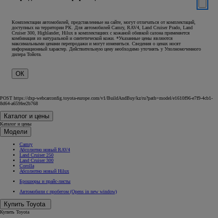
Комплектации автомобилей, представленные на сайте, могут отличаться от комплектаций,
доступных на территории РК. Для автомобилей Camry, RAV4, Land Cruiser Prado, Land
Cruiser 300, Highlander, Hilux в комплектациях с кожаной обивкой салона применяется
комбинация из натуральной и синтетической кожи. *Указанные цены являются
максимальными ценами перепродажи и могут изменяться. Сведения о ценах носят
информационный характер. Действительную цену необходимо уточнять у Уполномоченного
дилера Тойота.
ОК
POST https://dxp-webcarconfig.toyota-europe.com/v1/BuildAndBuy/kz/ru?path=model/e1610f96-e7f9-4cb1-
8d64-a659fee2b768
Каталог и цены
Каталог и цены
Модели
Camry
Абсолютно новый RAV4
Land Cruiser 250
Land Cruiser 300
Corolla
Абсолютно новый Hilux
Брошюры и прайс-листы
Автомобили с пробегом
(Opens in new window)
Купить Toyota
Купить Toyota