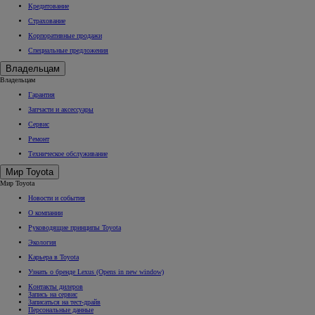
Кредитование
Страхование
Корпоративные продажи
Специальные предложения
Владельцам
Владельцам
Гарантия
Запчасти и аксессуары
Сервис
Ремонт
Техническое обслуживание
Мир Toyota
Мир Toyota
Новости и события
О компании
Руководящие принципы Toyota
Экология
Карьера в Toyota
Узнать о бренде Lexus
(Opens in new window)
Контакты дилеров
Запись на сервис
Записаться на тест-драйв
Персональные данные