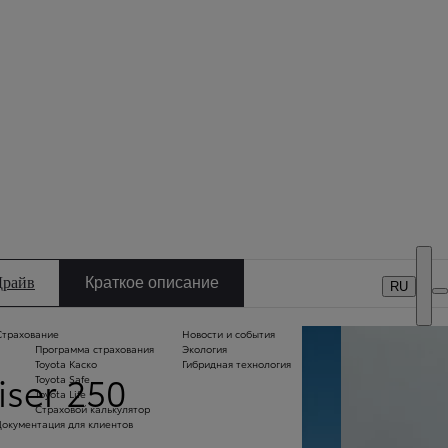
DEALER NAME
вия ценообразования
Кредитный калькулятор
Дилерские центры
Драйв
Краткое описание
RU
Страхование
Новости и события
Вс
Программа страхования
Экология
м
Toyota Каско
Гибридная технология
Б
ser 250
Toyota Safe
и 
Toyota Life
л
Страховой калькулятор
С
Документация для клиентов
пл
Т