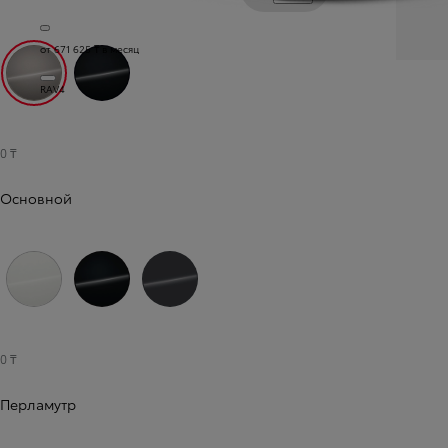
от 671 625 ₸ в месяц
RAV4
Авангард бронза (4V8)
Насыщенный чёрный (218)
0 ₸
Основной
Чистый белый (040)
Астральный чёрный (202)
Тёмно-серый (1L7)
0 ₸
Перламутр