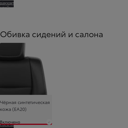
щающемуся
онтейнеру
Обивка сидений и салона
Чёрная синтетическая
кожа (EA20)
Включено
ерейти к