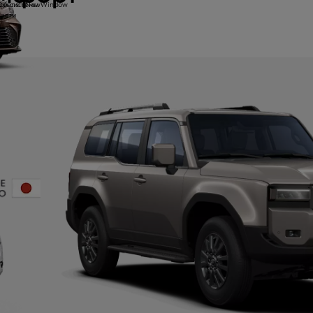
ой системы
yOpensInNewWindow
части
ы
и на предыдущую страницу
образования