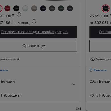
de) (1L6)
елый (Pure White) (040)
Токио Красный (Tokyo Red) (3T3)
Черный металлик (Attitude Black) (218)
Белый перламутр (Platinum Pearl White) (089)
Бронзовый металлик (Avant-garde Bronze) (4V8)
Темно-синий металлик (Midnight Blue) (8X8)
Серо-серебристый (Warm Stone) (1M6)
Темно-зеленый (Forest Green) (6X7)
Урбан Серо-голубой (Urban Shade) (1L
Черны
90 000 ₸
25 990 000 
67 186 ₸ в месяц
от 302 051 
Ознакомиться и создать конфигурацию
Ознако
Абсолютно новый RAV4 Престиж
Сравнить
рианты двигателей
Варианты двиг
нзин
Бензин
л Бензин
2.0л Бензи
4X4, Гибридная
4X4, Гиб
4X4