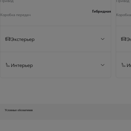
Привод
Привод
Гибридная
Коробка передач
Коробка
Экстерьер
Э
Интерьер
И
Условные обозначения