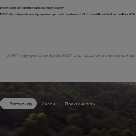
Forced client side injection based on cached strategy
POST https://dxp-webcarconfig.toyota-europe.com/v1/grade-selector/kz/ru?modelId=a68a58fb-a10e-41ae-9
В 1994 году культовый Toyota RAV4 стал родоначальником компа
Экстерьер
Салон
Практичность