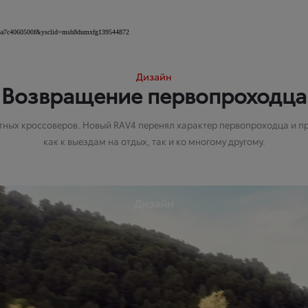
459-3a7c4060500f&ysclid=msh8dumxfg139544872
Дизайн
Возвращение первопроходца
ктных кроссоверов. Новый RAV4 перенял характер первопроходца и п
как к выездам на отдых, так и ко многому другому.
Дизайн