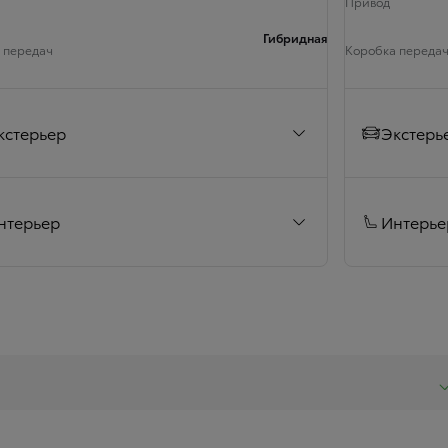
Привод
Гибридная
 передач
Коробка переда
кстерьер
Экстерь
нтерьер
Интерье