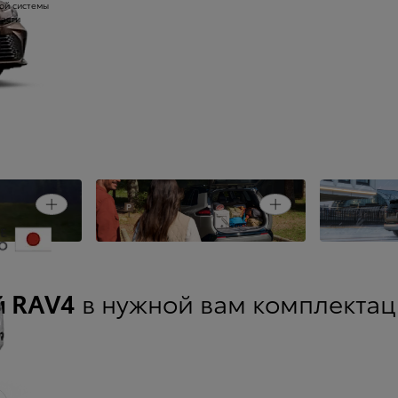
ой системы
части
ы
Уверенное
Close card
Open card
Универсальный интерьер
дорогой в
й RAV4
в нужной вам комплекта