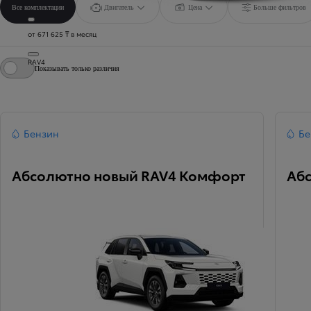
Все комплектации
Двигатель
Цена
Больше фильтров
от 671 625 ₸ в месяц
RAV4
Показывать только различия
Бензин
Бе
Абсолютно новый RAV4 Комфорт
Аб