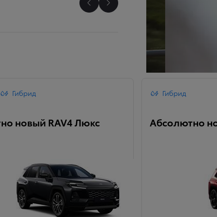
Прокрутить назад
Прокрутить вперед
Гибрид
Гибрид
но новый RAV4 Люкс
Абсолютно н
KINTO
Кредитный калькулят