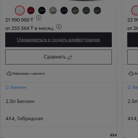
Белый (Pure White) (040)
Токио Красный (Tokyo Red) (3T3)
Черный металлик (Attitude Black) (218)
Бронзовый металлик (Avant-garde Bronze) (4V8)
Темно-синий металлик (Midnight Blue) (8X8)
Серо-серебристый (Warm Stone) (1M6)
Темно-зеленый (Forest Green) (6X7)
Урбан Серо-голубой (Urban Sha
Б
21 990 000 ₸
22 9
от 255 564 ₸ в месяц
от 2
Ознакомиться и создать конфигурацию
Абсолютно новый RAV4 Комфорт
Сравнить
Информация о двигателе
Ва
Бензин
Бе
2.0л Бензин
2.0
4X4, Гибридная
4X4