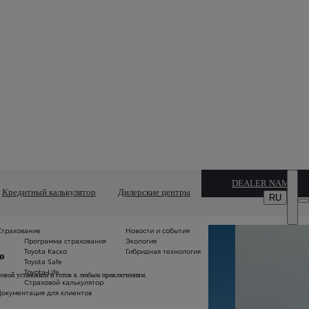
DEALER NAME
Кредитный калькулятор
Дилерские центры
RU
Страхование
Новости и события
Вс
Программа страхования
Экология
м
Toyota Каско
Гибридная технология
Б
ю
Toyota Safe
и 
Toyota Life
л
ловой установкой и готов к любым приключениям.
Страховой калькулятор
С
Документация для клиентов
пл
Т