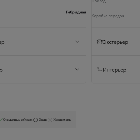
Привод
Онлайн-оценка автомобиля
Гибридная
ч
Коробка передач
ер
Экстерьер
р
Интерьер
Стандартные действия
Опция
Неприменимо