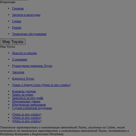
Владельцам
Гарантия
Запчасти и аксессуары
Сервис
Ремонт
Техническое обслуживание
Мир Toyota
Мир Toyota
Новости и события
О компании
Руководящие принципы Toyota
Экология
Карьера в Toyota
Узнать о бренде Lexus
(Opens in new window)
Контакты дилеров
Запись на сервис
Записаться на тест-драйв
Персональные данные
Юридическая информация
Служба клиентской поддержки
(Opens in new window)
(Opens in new window)
(Opens in new window)
Технические характеристики и комплектация автомобилей Toyota, указанные на Сайте, могут
отличаться от технических характеристик и комплектации автомобилей Toyota, поставляемых в
Республику Казахстан и Кыргызскую Республику.