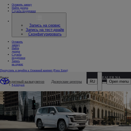
Оставить заявку
Найти дилера
Служба поддержки
Запись на сервис
Запись на тест-драйв
Сконфигурировать
Оставить
заявку
Найти
дилера
Служба
поддержки
Запись
на сервис
Пропустить и перейти к Основной контент
(Press Enter)
Языки
DEALER NAME
RU
Open menu
Кредитный калькулятор
Дилерские центры
Қазақша