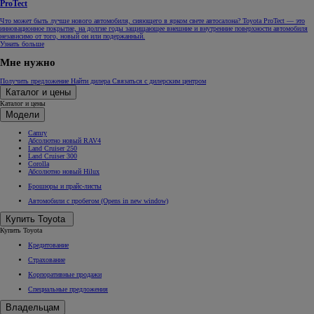
ProTect
Что может быть лучше нового автомобиля, сияющего в ярком свете автосалона? Toyota ProTect — это
инновационное покрытие, на долгие годы защищающее внешние и внутренние поверхности автомобиля
независимо от того, новый он или подержанный.
Узнать больше
Мне нужно
Получить предложение
Найти дилера
Связаться с дилерским центром
Каталог и цены
Каталог и цены
Модели
Camry
Абсолютно новый RAV4
Land Cruiser 250
Land Cruiser 300
Corolla
Абсолютно новый Hilux
Брошюры и прайс-листы
Автомобили с пробегом
(Opens in new window)
Купить Toyota
Купить Toyota
Кредитование
Страхование
Корпоративные продажи
Специальные предложения
Владельцам