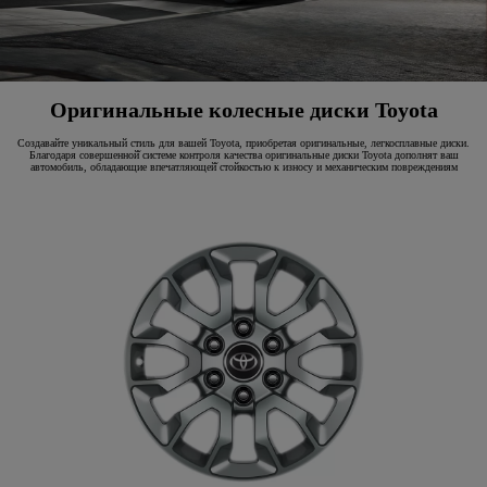
Оригинальные колесные диски Toyota
Создавайте уникальный стиль для вашей Toyota, приобретая оригинальные, легкосплавные диски.
Благодаря совершенной̆ системе контроля качества оригинальные диски Toyota дополнят ваш
автомобиль, обладающие впечатляющей̆ стойкостью к износу и механическим повреждениям