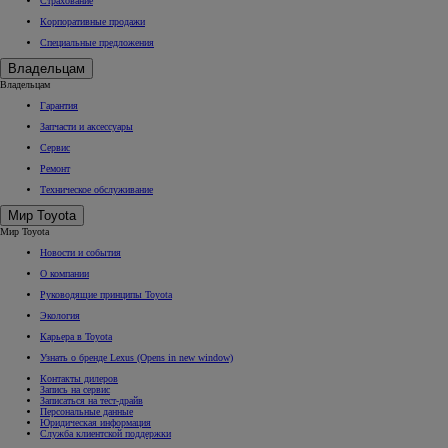
Страхование
Корпоративные продажи
Специальные предложения
Владельцам
Владельцам
Гарантия
Запчасти и аксессуары
Сервис
Ремонт
Техническое обслуживание
Мир Toyota
Мир Toyota
Новости и события
О компании
Руководящие принципы Toyota
Экология
Карьера в Toyota
Узнать о бренде Lexus
(Opens in new window)
Контакты дилеров
Запись на сервис
Записаться на тест-драйв
Персональные данные
Юридическая информация
Служба клиентской поддержки