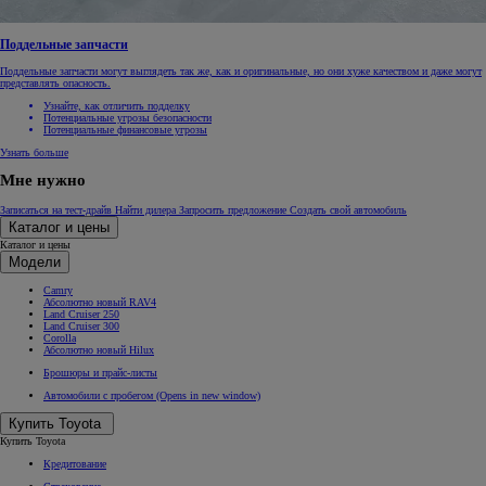
Поддельные запчасти
Поддельные запчасти могут выглядеть так же, как и оригинальные, но они хуже качеством и даже могут
представлять опасность.
Узнайте, как отличить подделку
Потенциальные угрозы безопасности
Потенциальные финансовые угрозы
Узнать больше
Мне нужно
Записаться на тест-драйв
Найти дилера
Запросить предложение
Создать свой автомобиль
Каталог и цены
Каталог и цены
Модели
Camry
Абсолютно новый RAV4
Land Cruiser 250
Land Cruiser 300
Corolla
Абсолютно новый Hilux
Брошюры и прайс-листы
Автомобили с пробегом
(Opens in new window)
Купить Toyota
Купить Toyota
Кредитование