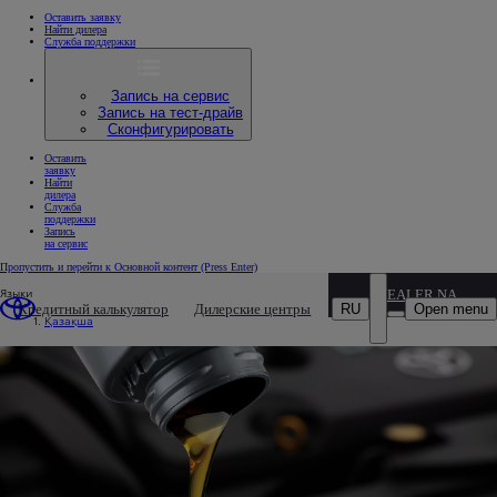
Оставить заявку
Найти дилера
Служба поддержки
Запись на сервис
Запись на тест-драйв
Сконфигурировать
Оставить
заявку
Найти
дилера
Служба
поддержки
Запись
на сервис
Пропустить и перейти к Основной контент
(Press Enter)
Языки
DEALER NAME
RU
Open menu
Кредитный калькулятор
Дилерские центры
Қазақша