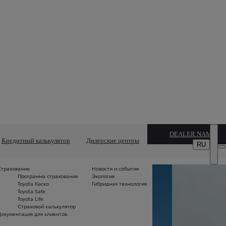
DEALER NAME
Кредитный калькулятор
Дилерские центры
RU
Страхование
Новости и события
Вс
Программа страхования
Экология
м
Toyota Каско
Гибридная технология
Б
Toyota Safe
и 
Toyota Life
л
Страховой калькулятор
С
Документация для клиентов
пл
Т