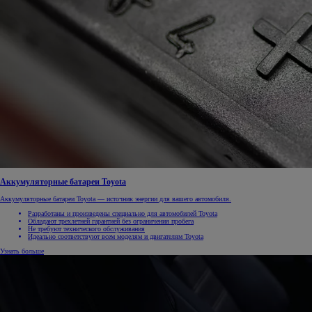
Аккумуляторные батареи Toyota
Аккумуляторные батареи Toyota — источник энергии для вашего автомобиля.
Разработаны и произведены специально для автомобилей Toyota
Обладают трехлетней гарантией без ограничения пробега
Не требуют технического обслуживания
Идеально соответствуют всем моделям и двигателям Toyota
Узнать больше