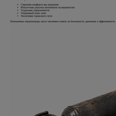
Снижение комфорта при движении
Избыточная раскачка автомобиля на неровностях
Ухудшение управляемости
Ускоренный износ шин
Увеличение тормозного пути
Изношенные амортизаторы могут негативно влиять на безопасность движения и эффективность 