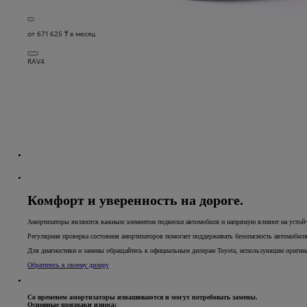
от 671 625 ₸ в месяц
RAV4
Комфорт и уверенность на дороге.
Амортизаторы являются важным элементом подвески автомобиля и напрямую влияют на устойч
Регулярная проверка состояния амортизаторов помогает поддерживать безопасность автомобиля
Для диагностики и замены обращайтесь к официальным дилерам Toyota, использующим оригина
Обратитесь к своему дилеру
Со временем амортизаторы изнашиваются и могут потребовать замены.
Основные признаки износа: