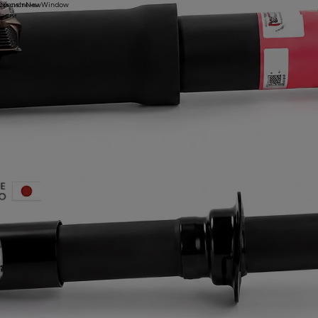
ой системы
yOpensInNewWindow
части
ы