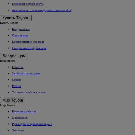
Брошюры и прайс-листы
Автомобили с пробегом
(Opens in new window)
Купить Toyota
Купить Toyota
Кредитование
Страхование
Корпоративные продажи
Специальные предложения
Владельцам
Владельцам
Гарантия
Запчасти и аксессуары
Сервис
Ремонт
Техническое обслуживание
Мир Toyota
Мир Toyota
Новости и события
О компании
Руководящие принципы Toyota
Экология