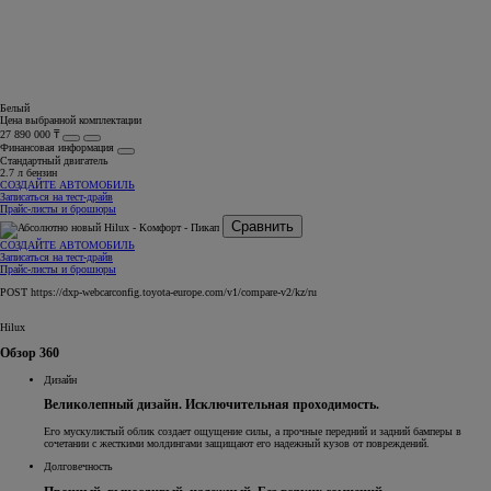
Белый
Цена выбранной комплектации
27 890 000 ₸
Финансовая информация
Стандартный двигатель
2.7 л бензин
СОЗДАЙТЕ АВТОМОБИЛЬ
Записаться на тест-драйв
Прайс-листы и брошюры
Сравнить
СОЗДАЙТЕ АВТОМОБИЛЬ
Записаться на тест-драйв
Прайс-листы и брошюры
POST https://dxp-webcarconfig.toyota-europe.com/v1/compare-v2/kz/ru
Hilux
Обзор 360
Дизайн
Великолепный дизайн. Исключительная проходимость.
Его мускулистый облик создает ощущение силы, а прочные передний и задний бамперы в
сочетании с жесткими молдингами защищают его надежный кузов от повреждений.
Долговечность