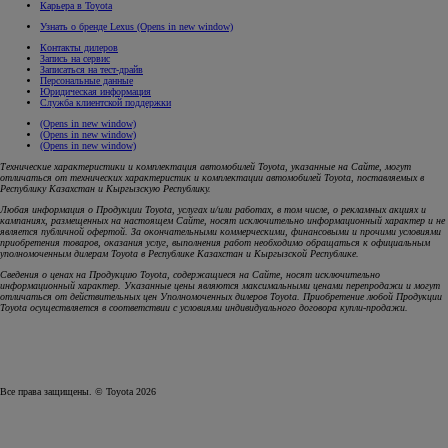
Карьера в Toyota
Узнать о бренде Lexus
(Opens in new window)
Контакты дилеров
Запись на сервис
Записаться на тест-драйв
Персональные данные
Юридическая информация
Служба клиентской поддержки
(Opens in new window)
(Opens in new window)
(Opens in new window)
Технические характеристики и комплектация автомобилей Toyota, указанные на Сайте, могут
отличаться от технических характеристик и комплектации автомобилей Toyota, поставляемых в
Республику Казахстан и Кыргызскую Республику.
Любая информация о Продукции Toyota, услугах и/или работах, в том числе, о рекламных акциях и
кампаниях, размещенных на настоящем Cайте, носят исключительно информационный характер и не
является публичной офертой. За окончательными коммерческими, финансовыми и прочими условиями
приобретения товаров, оказания услуг, выполнения работ необходимо обращаться к официальным
уполномоченным дилерам Toyota в Республике Казахстан и Кыргызской Республике.
Сведения о ценах на Продукцию Toyota, содержащиеся на Сайте, носят исключительно
информационный характер. Указанные цены являются максимальными ценами перепродажи и могут
отличаться от действительных цен Уполномоченных дилеров Toyota. Приобретение любой Продукции
Toyota осуществляется в соответствии с условиями индивидуального договора купли-продажи.
Все права защищены. © Toyota 2026