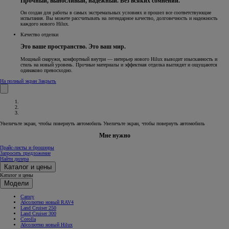
Прочный, выносливый, надежный. Без всяких сомнений.
Он создан для работы в самых экстремальных условиях и прошел все соответствующие
испытания. Вы можете рассчитывать на легендарное качество, долговечность и надежность
каждого нового Hilux.
Качество отделки
Это ваше пространство. Это ваш мир.
Мощный снаружи, комфортный внутри — интерьер нового Hilux выводит изысканность и
стиль на новый уровень. Прочные материалы и эффектная отделка выглядят и ощущаются
одинаково превосходно.
На полный экран
Закрыть
Увеличьте экран, чтобы повернуть автомобиль
Увеличьте экран, чтобы повернуть автомобиль
Мне нужно
Прайс-листы и брошюры
Запросить предложение
Найти дилера
Каталог и цены
Каталог и цены
Модели
Camry
Абсолютно новый RAV4
Land Cruiser 250
Land Cruiser 300
Corolla
Абсолютно новый Hilux