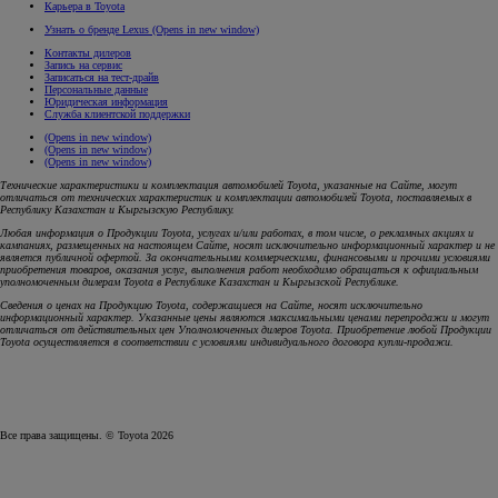
Карьера в Toyota
Узнать о бренде Lexus
(Opens in new window)
Контакты дилеров
Запись на сервис
Записаться на тест-драйв
Персональные данные
Юридическая информация
Служба клиентской поддержки
(Opens in new window)
(Opens in new window)
(Opens in new window)
Технические характеристики и комплектация автомобилей Toyota, указанные на Сайте, могут
отличаться от технических характеристик и комплектации автомобилей Toyota, поставляемых в
Республику Казахстан и Кыргызскую Республику.
Любая информация о Продукции Toyota, услугах и/или работах, в том числе, о рекламных акциях и
кампаниях, размещенных на настоящем Cайте, носят исключительно информационный характер и не
является публичной офертой. За окончательными коммерческими, финансовыми и прочими условиями
приобретения товаров, оказания услуг, выполнения работ необходимо обращаться к официальным
уполномоченным дилерам Toyota в Республике Казахстан и Кыргызской Республике.
Сведения о ценах на Продукцию Toyota, содержащиеся на Сайте, носят исключительно
информационный характер. Указанные цены являются максимальными ценами перепродажи и могут
отличаться от действительных цен Уполномоченных дилеров Toyota. Приобретение любой Продукции
Toyota осуществляется в соответствии с условиями индивидуального договора купли-продажи.
Все права защищены. © Toyota 2026