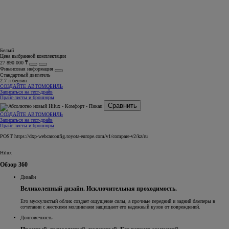
Белый
Цена выбранной комплектации
27 890 000 ₸
Финансовая информация
Стандартный двигатель
2.7 л бензин
СОЗДАЙТЕ АВТОМОБИЛЬ
Записаться на тест-драйв
Прайс-листы и брошюры
Сравнить
СОЗДАЙТЕ АВТОМОБИЛЬ
Записаться на тест-драйв
Прайс-листы и брошюры
POST https://dxp-webcarconfig.toyota-europe.com/v1/compare-v2/kz/ru
Hilux
Обзор 360
Дизайн
Великолепный дизайн. Исключительная проходимость.
Его мускулистый облик создает ощущение силы, а прочные передний и задний бамперы в
сочетании с жесткими молдингами защищают его надежный кузов от повреждений.
Долговечность