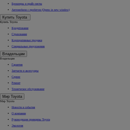
Брошюры и прайс-листы
Автомобили с пробегом
(Opens in new window)
Купить Toyota
Купить Toyota
Кредитование
Страхование
Корпоративные продажи
Специальные предложения
Владельцам
Владельцам
Гарантия
Запчасти и аксессуары
Сервис
Ремонт
Техническое обслуживание
Мир Toyota
Мир Toyota
Новости и события
О компании
Руководящие принципы Toyota
Экология