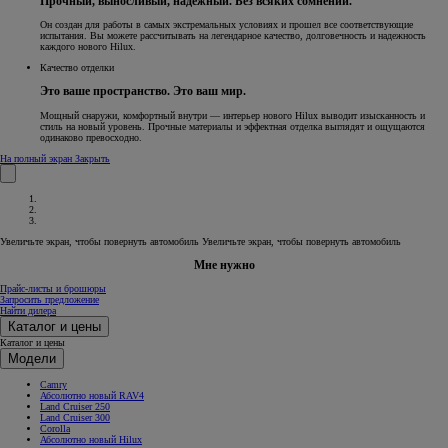
Прочный, выносливый, надежный. Без всяких сомнений.
Он создан для работы в самых экстремальных условиях и прошел все соответствующие
испытания. Вы можете рассчитывать на легендарное качество, долговечность и надежность
каждого нового Hilux.
Качество отделки
Это ваше пространство. Это ваш мир.
Мощный снаружи, комфортный внутри — интерьер нового Hilux выводит изысканность и
стиль на новый уровень. Прочные материалы и эффектная отделка выглядят и ощущаются
одинаково превосходно.
На полный экран
Закрыть
Увеличьте экран, чтобы повернуть автомобиль
Увеличьте экран, чтобы повернуть автомобиль
Мне нужно
Прайс-листы и брошюры
Запросить предложение
Найти дилера
Каталог и цены
Каталог и цены
Модели
Camry
Абсолютно новый RAV4
Land Cruiser 250
Land Cruiser 300
Corolla
Абсолютно новый Hilux